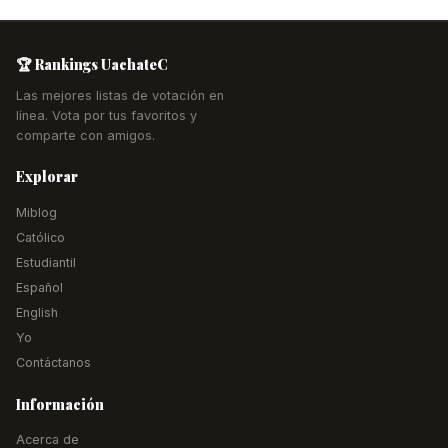
🏆 Rankings UachateC
Las mejores listas de votación en
línea. Vota por tus favoritos y
comparte con amigos.
Explorar
Miblog
Católico
Estudiantil
Español
English
Yo
Contáctanos
Información
Acerca de