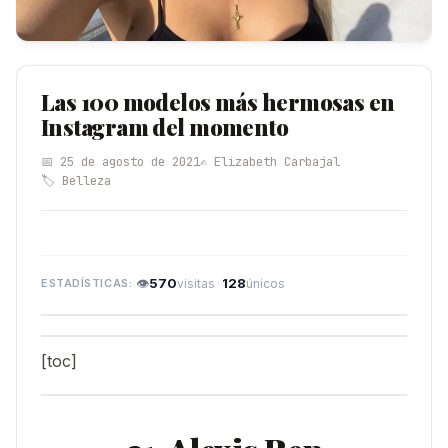
Las 100 modelos más hermosas en
Instagram del momento
📅 25 de agosto de 2021
✍️ Elizabeth Carbajal
🏷️ Belleza
👁
570
·
128
visitas
únicos
[toc]