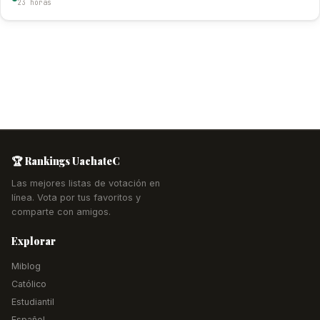
23 horas
🏆 Rankings UachateC
Las mejores listas de votación en
línea. Vota por tus favoritos y
comparte con amigos.
Explorar
Miblog
Católico
Estudiantil
Español