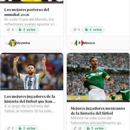
eventos deportivos…
Los mejores porteros del
mundial 2026
En cada Copa del Mundo, los
reflectores suelen apuntar a los
goleadores, pero detrás…
📋 6
👍 3 votos
📋 4
👍 2 votos
#1
#1
Vozinha
México
Los mejores jugadores de la
historia del futbol que han
usado el número 10
A lo largo de la historia del
Mejores jugadores mexicanos
fútbol, el número 10 ha sido
de la historia del fútbol
sinónimo…
México ha sido cuna de
futbolistas extraordinarios que
han dejado una huella
📋 9
👍 2 votos
📋 10
👍 2 votos