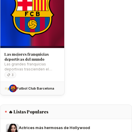
Las mejores franquicias
deportivas del mundo
Las grandes franquicias
deportivas trascienden el
terreno de juego. A lo largo de
📋 3
los…
#1
Futbol Club Barcelona
🔥 Listas Populares
Actrices más hermosas de Hollywood