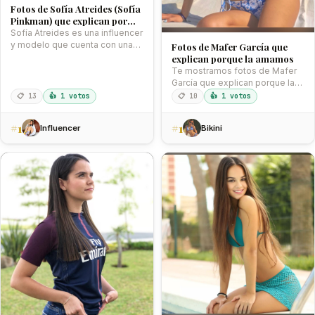
s
Fotos de Sofía Atreides (Sofía
,
Pinkman) que explican por
u
qué la amamos
Sofía Atreides es una influencer
n
y modelo que cuenta con una
Fotos de Mafer García que
a
belleza espectacular y…
explican porque la amamos
h
Te mostramos fotos de Mafer
e
García que explican porque la
r
amamos, una hermosa
📋 13
👍 1 votos
📋 10
👍 1 votos
m
influencer…
o
#1
#1
Influencer
Bikini
s
a
i
n
f
l
u
e
n
c
e
r
m
e
x