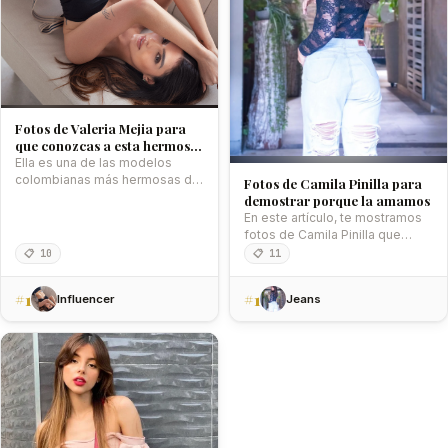
Fotos de Valeria Mejia para
que conozcas a esta hermosa
modelo
Ella es una de las modelos
colombianas más hermosas de
Fotos de Camila Pinilla para
Instagram y aquí te…
demostrar porque la amamos
En este artículo, te mostramos
fotos de Camila Pinilla que
demuestran por qué es…
📋 10
📋 11
#1
#1
Influencer
Jeans