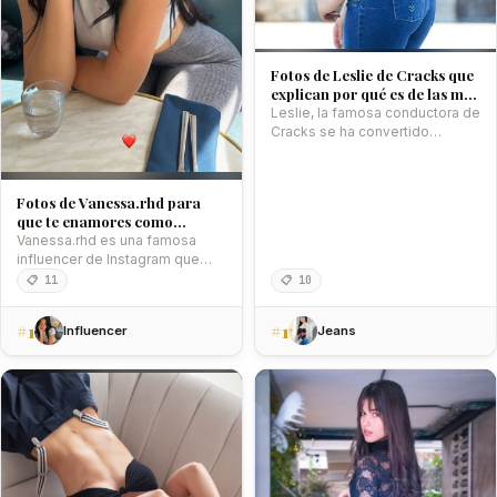
Fotos de Leslie de Cracks que
explican por qué es de las más
hermosas de México
Leslie, la famosa conductora de
Cracks se ha convertido
rápidamente en una de las…
Fotos de Vanessa.rhd para
que te enamores como
nosotros
Vanessa.rhd es una famosa
influencer de Instagram que
comparte contenido sobre
📋 11
📋 10
moda, belleza y…
#1
#1
Influencer
Jeans