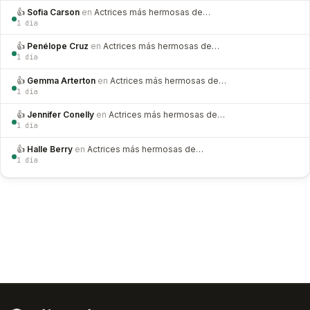
👍
Sofia Carson
en
Actrices más hermosas de…
1 día
👍
Penélope Cruz
en
Actrices más hermosas de…
1 día
👍
Gemma Arterton
en
Actrices más hermosas de…
1 día
👍
Jennifer Conelly
en
Actrices más hermosas de…
1 día
👍
Halle Berry
en
Actrices más hermosas de…
1 día