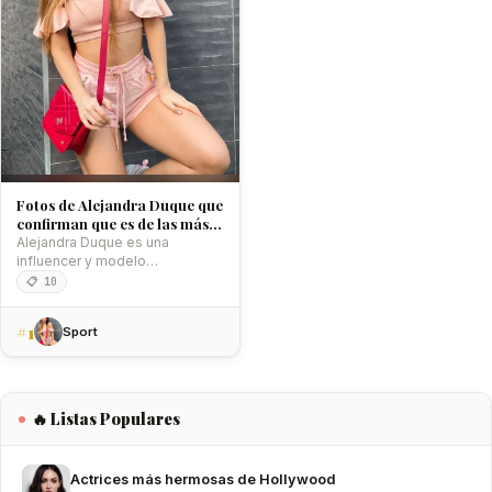
Fotos de Alejandra Duque que
confirman que es de las más
bellas de Colombia
Alejandra Duque es una
influencer y modelo
colombiana que cuenta con una
📋 10
belleza espectacular…
#1
Sport
🔥 Listas Populares
Actrices más hermosas de Hollywood