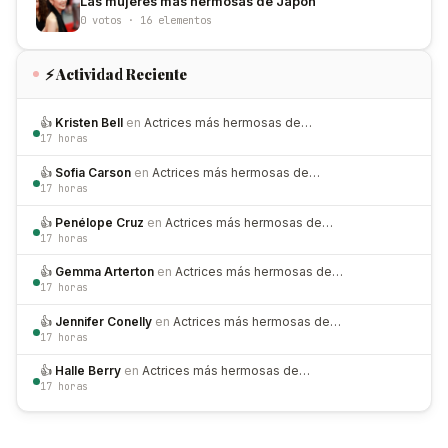
Las mujeres más hermosas de Japón
0 votos · 16 elementos
⚡ Actividad Reciente
👍
Kristen Bell
en
Actrices más hermosas de…
17 horas
👍
Sofia Carson
en
Actrices más hermosas de…
17 horas
👍
Penélope Cruz
en
Actrices más hermosas de…
17 horas
👍
Gemma Arterton
en
Actrices más hermosas de…
17 horas
👍
Jennifer Conelly
en
Actrices más hermosas de…
17 horas
👍
Halle Berry
en
Actrices más hermosas de…
17 horas