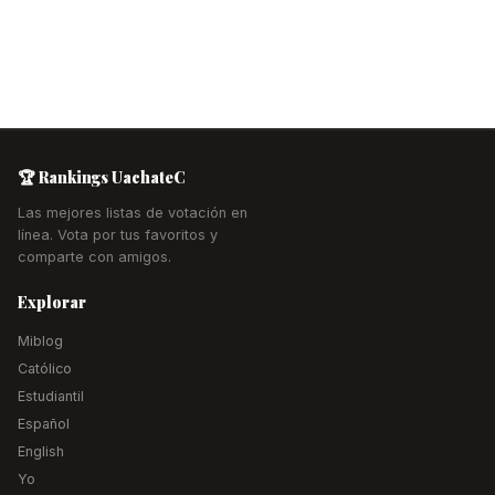
🏆 Rankings UachateC
Las mejores listas de votación en
línea. Vota por tus favoritos y
comparte con amigos.
Explorar
Miblog
Católico
Estudiantil
Español
English
Yo