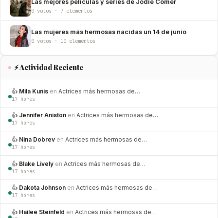
Las mejores películas y series de Jodie Comer
0 votos · 7 elementos
Las mujeres más hermosas nacidas un 14 de junio
0 votos · 10 elementos
⚡ Actividad Reciente
👍
Mila Kunis
en
Actrices más hermosas de…
17 horas
👍
Jennifer Aniston
en
Actrices más hermosas de…
17 horas
👍
Nina Dobrev
en
Actrices más hermosas de…
17 horas
👍
Blake Lively
en
Actrices más hermosas de…
17 horas
👍
Dakota Johnson
en
Actrices más hermosas de…
17 horas
👍
Hailee Steinfeld
en
Actrices más hermosas de…