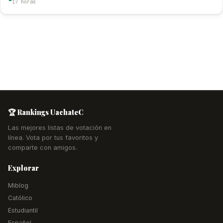
17 horas
🏆 Rankings UachateC
Las mejores listas de votación en
línea. Vota por tus favoritos y
comparte con amigos.
Explorar
Miblog
Católico
Estudiantil
Español