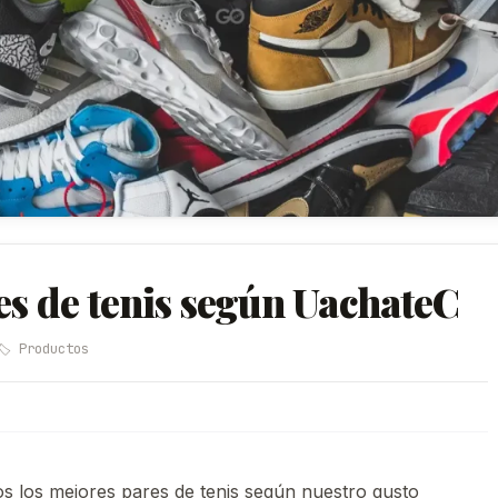
es de tenis según UachateC
🏷️ Productos
os los mejores pares de tenis según nuestro gusto