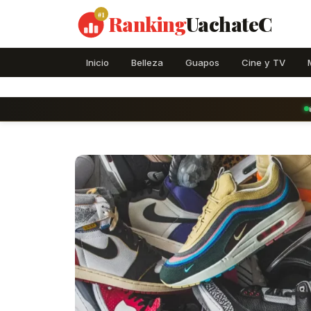
#1
Ranking
UachateC
Inicio
Belleza
Guapos
Cine y TV