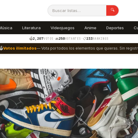
🔍
Música
Literatura
Videojuegos
Anime
Deportes
C
2,207
250
233
🗳️
·
👥
·
📋
VOTOS
VOTANTES
RANKINGS
🗳️
Votos ilimitados
— Vota por todos los elementos que quieras. Sin registr