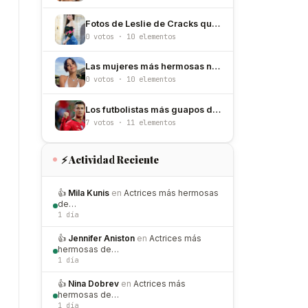
Fotos de Leslie de Cracks que explican por qué es de las más hermosas de México
0 votos · 10 elementos
Las mujeres más hermosas nacidas un 23 de junio
0 votos · 10 elementos
Los futbolistas más guapos del mundial 2026
7 votos · 11 elementos
⚡ Actividad Reciente
👍
Mila Kunis
en
Actrices más hermosas
de…
1 día
👍
Jennifer Aniston
en
Actrices más
hermosas de…
1 día
👍
Nina Dobrev
en
Actrices más
hermosas de…
1 día