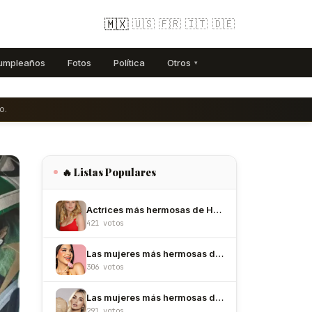
🇲🇽
🇺🇸
🇫🇷
🇮🇹
🇩🇪
umpleaños
Fotos
Política
Otros
▾
o.
🔥 Listas Populares
Actrices más hermosas de Hollywood
421 votos
Las mujeres más hermosas de México
306 votos
Las mujeres más hermosas de Colombia
291 votos