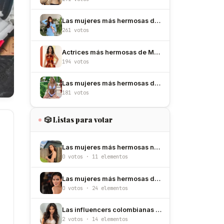
Las mujeres más hermosas de España
261 votos
Actrices más hermosas de México
194 votos
Las mujeres más hermosas de Argentina
181 votos
🎲 Listas para votar
Las mujeres más hermosas nacidas un 28 de junio
0 votos · 11 elementos
Las mujeres más hermosas de Brasil
0 votos · 24 elementos
Las influencers colombianas más hermosas de Instagram
2 votos · 14 elementos