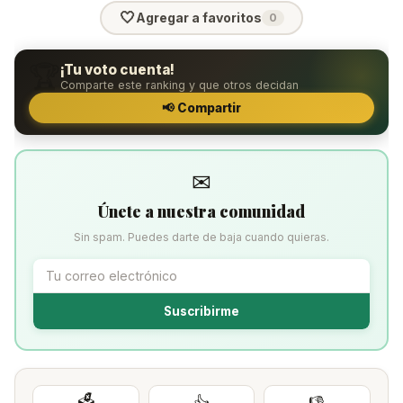
🤍
Agregar a favoritos
0
🏆
¡Tu voto cuenta!
Comparte este ranking y que otros decidan
📢 Compartir
✉
Únete a nuestra comunidad
Sin spam. Puedes darte de baja cuando quieras.
Suscribirme
🗳️
👍
👎