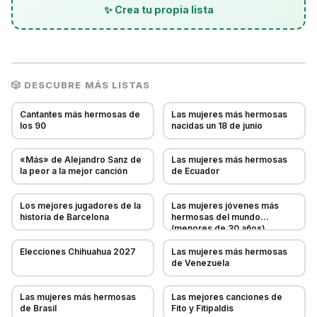
✨ Crea tu propia lista
🎲 DESCUBRE MÁS LISTAS
💡 Sugerir Elemento
✕
Cantantes más hermosas de
Las mujeres más hermosas
los 90
nacidas un 18 de junio
🔍
«Más» de Alejandro Sanz de
Las mujeres más hermosas
Tu sugerencia será revisada
la peor a la mejor canción
de Ecuador
NOMBRE *
Los mejores jugadores de la
Las mujeres jóvenes más
historia de Barcelona
hermosas del mundo
(menores de 30 años)
DESCRIPCIÓN (OPCIONAL)
Elecciones Chihuahua 2027
Las mujeres más hermosas
de Venezuela
URL DE IMAGEN (OPCIONAL)
Las mujeres más hermosas
Las mejores canciones de
de Brasil
Fito y Fitipaldis