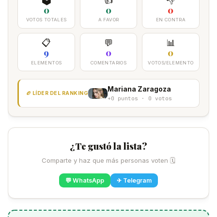
0
0
0
VOTOS TOTALES
A FAVOR
EN CONTRA
📋
💬
📊
9
0
0
ELEMENTOS
COMENTARIOS
VOTOS/ELEMENTO
Mariana Zaragoza
🏉 LÍDER DEL RANKING
+0 puntos · 0 votos
¿Te gustó la lista?
Comparte y haz que más personas voten 🗓
💬 WhatsApp
✈ Telegram