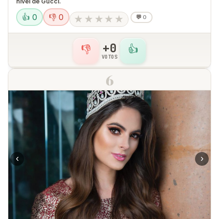
nivel de Gucci.
👍 0
👎 0
★
★
★
★
★
💬
0
+0
👎
👍
VOTOS
6
‹
›