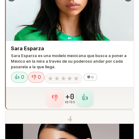
Sara Esparza
Sara Esparza es una modelo mexicana que busca a poner a
México en la mira a través de su poderoso andar por cada
pasarela a la que llega.
👍 0
👎 0
★
★
★
★
★
💬
0
+0
👎
👍
VOTOS
4