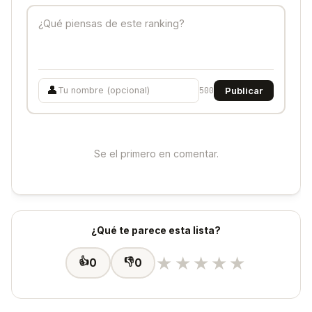
👤
500
Publicar
Se el primero en comentar.
¿Qué te parece esta lista?
★
★
★
★
★
👍
👎
0
0