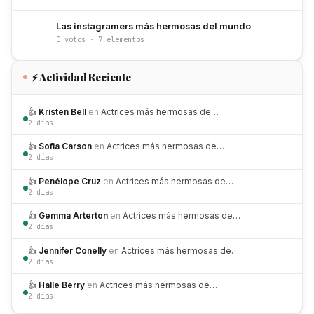
Las instagramers más hermosas del mundo
0 votos · 7 elementos
⚡ Actividad Reciente
👍
Kristen Bell
en
Actrices más hermosas de…
2 días
👍
Sofia Carson
en
Actrices más hermosas de…
2 días
👍
Penélope Cruz
en
Actrices más hermosas de…
2 días
👍
Gemma Arterton
en
Actrices más hermosas de…
2 días
👍
Jennifer Conelly
en
Actrices más hermosas de…
2 días
👍
Halle Berry
en
Actrices más hermosas de…
2 días