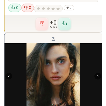
👍 0
👎 0
★
★
★
★
★
💬
0
+0
👎
👍
VOTOS
2
‹
›