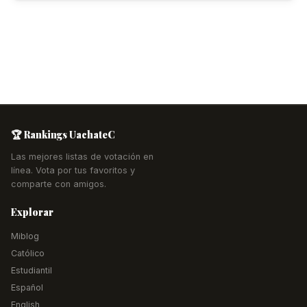
🏆 Rankings UachateC
Las mejores listas de votación en
línea. Vota por tus favoritos y
comparte con amigos.
Explorar
Miblog
Católico
Estudiantil
Español
English