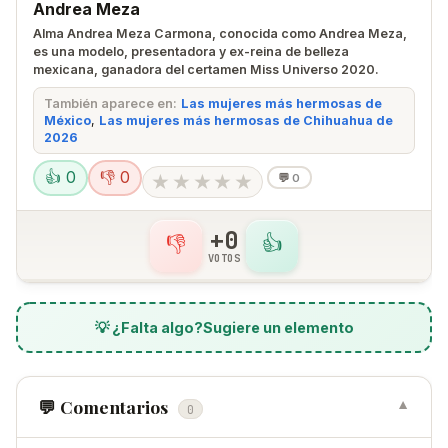
Andrea Meza
Alma Andrea Meza Carmona, conocida como Andrea Meza,
es una modelo, presentadora y ex-reina de belleza
mexicana, ganadora del certamen Miss Universo 2020.
También aparece en:
Las mujeres más hermosas de
México
,
Las mujeres más hermosas de Chihuahua de
2026
👍 0
👎 0
★
★
★
★
★
💬
0
+0
👎
👍
VOTOS
💡 ¿Falta algo?
Sugiere un elemento
💬 Comentarios
▼
0