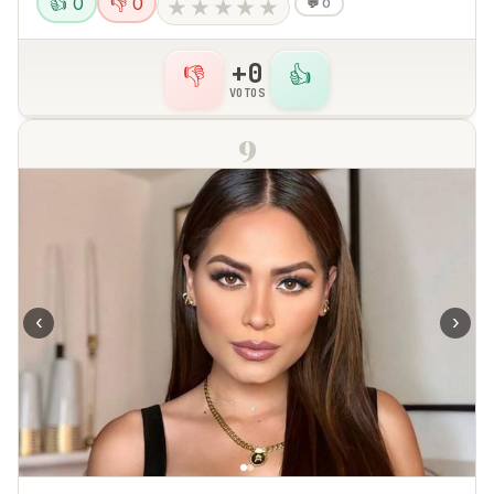
👍 0
👎 0
★
★
★
★
★
💬
0
+0
👎
👍
VOTOS
9
‹
›