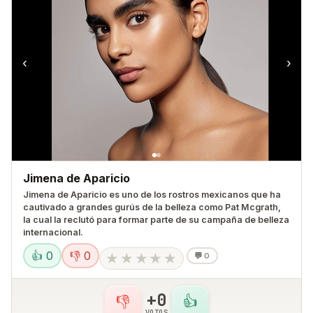
‹
›
Jimena de Aparicio
Jimena de Aparicio es uno de los rostros mexicanos que ha
cautivado a grandes gurús de la belleza como Pat Mcgrath,
la cual la reclutó para formar parte de su campaña de belleza
internacional.
👍 0
👎 0
★
★
★
★
★
💬
0
+0
👎
👍
VOTOS