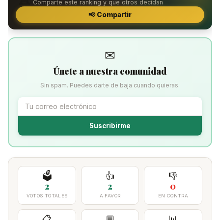
Comparte este ranking y que otros decidan
📢 Compartir
✉
Únete a nuestra comunidad
Sin spam. Puedes darte de baja cuando quieras.
Suscribirme
🗳️
👍
👎
2
2
0
VOTOS TOTALES
A FAVOR
EN CONTRA
📋
💬
📊