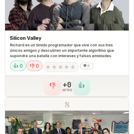
Silicon Valley
Richard es un tímido programador que vive con sus tres
únicos amigos y descubren un importante algoritmo que
supondrá una batalla con intereses y falsas amistades.
👍 0
👎 0
★
★
★
★
★
💬
0
+0
👎
👍
VOTOS
8