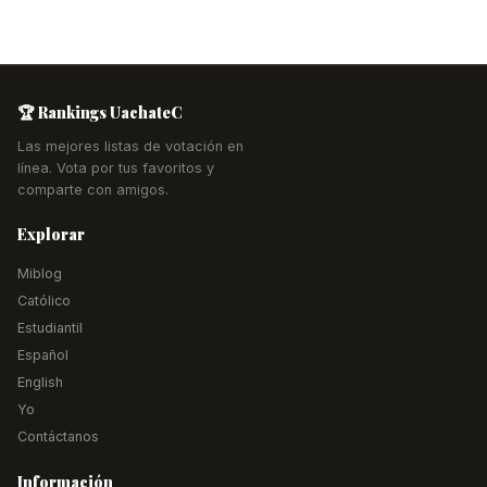
🏆 Rankings UachateC
Las mejores listas de votación en
línea. Vota por tus favoritos y
comparte con amigos.
Explorar
Miblog
Católico
Estudiantil
Español
English
Yo
Contáctanos
Información