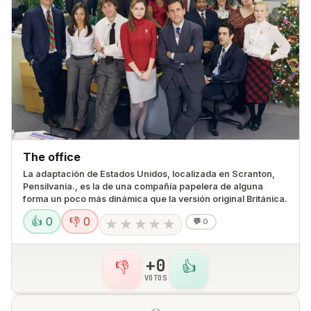
The office
La adaptación de Estados Unidos, localizada en Scranton,
Pensilvania., es la de una compañía papelera de alguna
forma un poco más dinámica que la versión original Británica.
👍 0
👎 0
★
★
★
★
★
💬
0
+0
👎
👍
VOTOS
9