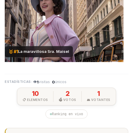
🥇 #1
La maravillosa Sra. Maisel
👁
1
·
0
visitas
únicos
10
2
1
📋 ELEMENTOS
🗳️ VOTOS
👥 VOTANTES
Ranking en vivo