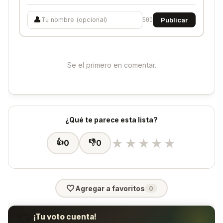
👤
500
Publicar
Se el primero en comentar.
¿Qué te parece esta lista?
★
★
★
★
★
👍
👎
0
0
🤍
Agregar a favoritos
0
🏆
¡Tu voto cuenta!