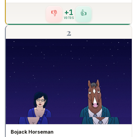
+1
👎
👍
VOTOS
2
Bojack Horseman