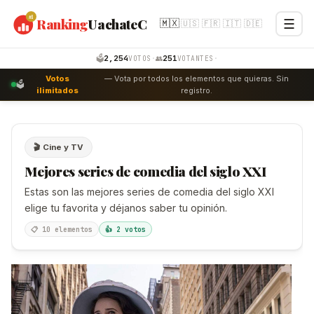
#1
Ranking
UachateC
☰
🇲🇽
🇺🇸
🇫🇷
🇮🇹
🇩🇪
Emprende
Internet
2,254
251
🗳️
·
👥
·
VOTOS
VOTANTES
Votos
— Vota por todos los elementos que quieras. Sin
Negocio
🗳️
ilimitados
registro.
Personal
Productos
🎬 Cine y TV
Mejores series de comedia del siglo XXI
Turismo
Estas son las mejores series de comedia del siglo XXI
Votaciones
elige tu favorita y déjanos saber tu opinión.
English
📋 10 elementos
👍 2 votos