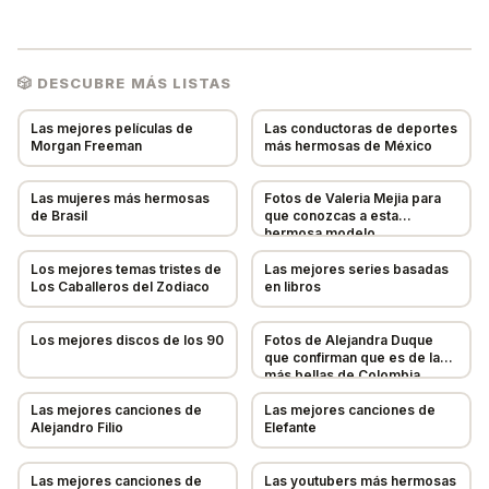
🎲 DESCUBRE MÁS LISTAS
💡 Sugerir Elemento
✕
Las mejores películas de
Las conductoras de deportes
Morgan Freeman
más hermosas de México
🔍
Las mujeres más hermosas
Fotos de Valeria Mejia para
Tu sugerencia será revisada
de Brasil
que conozcas a esta
hermosa modelo
NOMBRE *
Los mejores temas tristes de
Las mejores series basadas
Los Caballeros del Zodiaco
en libros
DESCRIPCIÓN (OPCIONAL)
Los mejores discos de los 90
Fotos de Alejandra Duque
que confirman que es de las
más bellas de Colombia
URL DE IMAGEN (OPCIONAL)
Las mejores canciones de
Las mejores canciones de
Alejandro Filio
Elefante
TU NOMBRE (OPCIONAL)
Las mejores canciones de
Las youtubers más hermosas