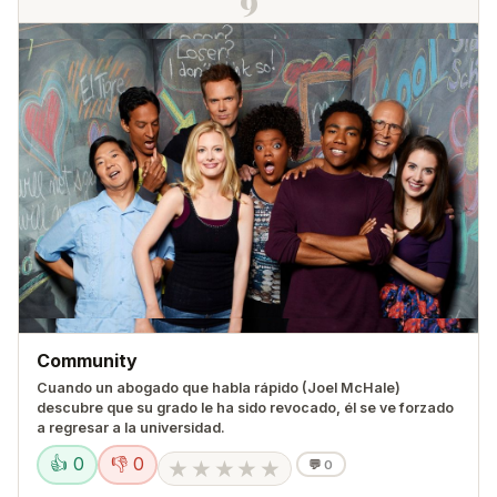
Community
Cuando un abogado que habla rápido (Joel McHale)
descubre que su grado le ha sido revocado, él se ve forzado
a regresar a la universidad.
👍 0
👎 0
★
★
★
★
★
💬
0