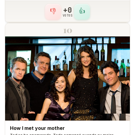
+0
👎
👍
VOTOS
10
How I met your mother