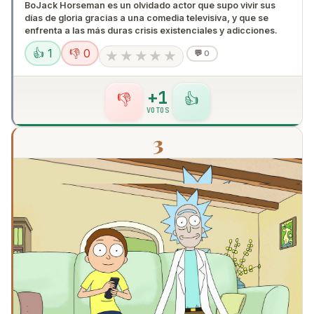
BoJack Horseman es un olvidado actor que supo vivir sus
días de gloria gracias a una comedia televisiva, y que se
enfrenta a las más duras crisis existenciales y adicciones.
👍 1
👎 0
★
★
★
★
★
💬
0
+1
👎
👍
VOTOS
3