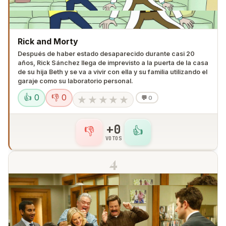
Rick and Morty
Después de haber estado desaparecido durante casi 20
años, Rick Sánchez llega de imprevisto a la puerta de la casa
de su hija Beth y se va a vivir con ella y su familia utilizando el
garaje como su laboratorio personal.
👍 0
👎 0
★
★
★
★
★
💬
0
+0
👎
👍
VOTOS
4