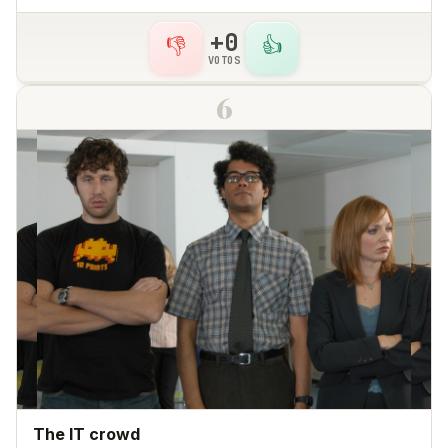
+0
👎
👍
VOTOS
6
The IT crowd