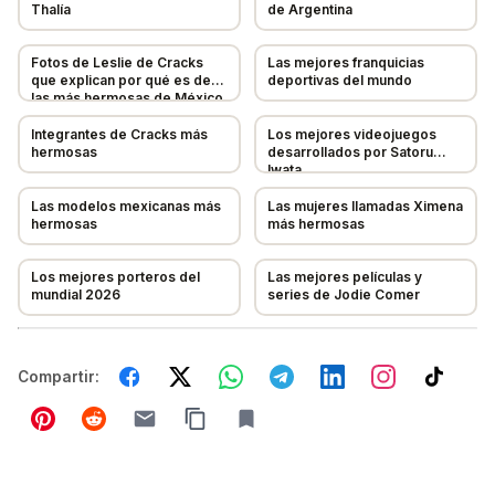
Thalía
de Argentina
Fotos de Leslie de Cracks
Las mejores franquicias
Cancelar
📨 Enviar sugerencia
que explican por qué es de
deportivas del mundo
las más hermosas de México
Integrantes de Cracks más
Los mejores videojuegos
hermosas
desarrollados por Satoru
Iwata
Las modelos mexicanas más
Las mujeres llamadas Ximena
hermosas
más hermosas
Los mejores porteros del
Las mejores películas y
mundial 2026
series de Jodie Comer
Compartir: