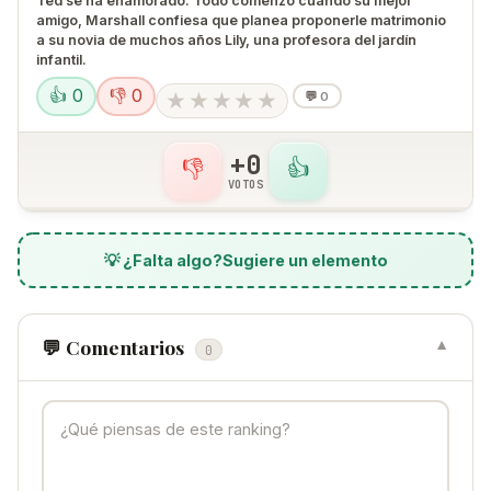
Ted se ha enamorado. Todo comenzó cuando su mejor
amigo, Marshall confiesa que planea proponerle matrimonio
a su novia de muchos años Lily, una profesora del jardín
infantil.
👍 0
👎 0
★
★
★
★
★
💬
0
+0
👎
👍
VOTOS
💡 ¿Falta algo?
Sugiere un elemento
💬 Comentarios
▼
0