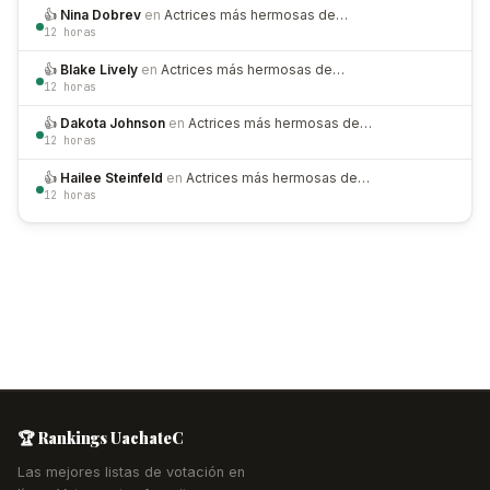
👍
Nina Dobrev
en
Actrices más hermosas de…
12 horas
👍
Blake Lively
en
Actrices más hermosas de…
12 horas
👍
Dakota Johnson
en
Actrices más hermosas de…
12 horas
👍
Hailee Steinfeld
en
Actrices más hermosas de…
12 horas
🏆 Rankings UachateC
Las mejores listas de votación en