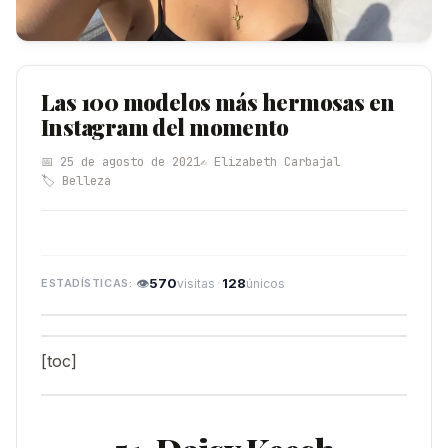
Las 100 modelos más hermosas en
Instagram del momento
📅 25 de agosto de 2021
✍️ Elizabeth Carbajal
🏷️ Belleza
👁
570
·
128
visitas
únicos
[toc]