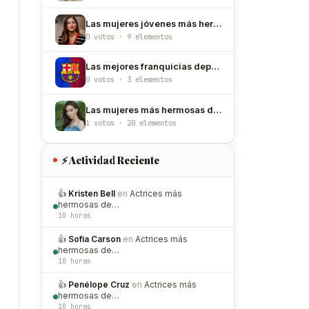
Las mujeres jóvenes más hermosas del mundo (menores de 30 años)
0 votos · 9 elementos
Las mejores franquicias deportivas del mundo
0 votos · 3 elementos
Las mujeres más hermosas de Turquía
1 votos · 20 elementos
⚡ Actividad Reciente
👍
Kristen Bell
en
Actrices más
hermosas de…
10 horas
👍
Sofia Carson
en
Actrices más
hermosas de…
10 horas
👍
Penélope Cruz
en
Actrices más
hermosas de…
10 horas