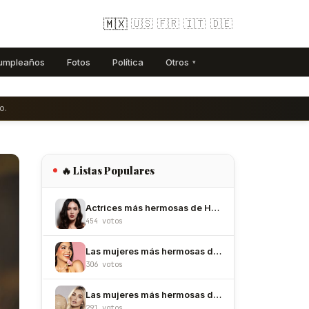
🇲🇽
🇺🇸
🇫🇷
🇮🇹
🇩🇪
umpleaños
Fotos
Política
Otros
▾
o.
🔥 Listas Populares
Actrices más hermosas de Hollywood
454 votos
Las mujeres más hermosas de México
306 votos
Las mujeres más hermosas de Colombia
291 votos