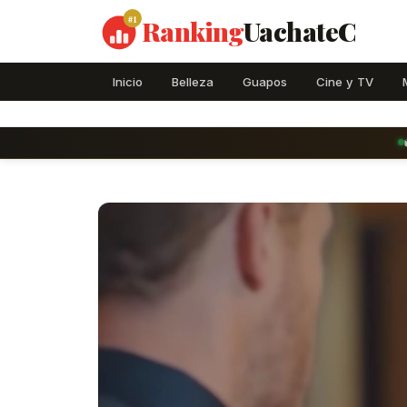
#1
Ranking
UachateC
Inicio
Belleza
Guapos
Cine y TV