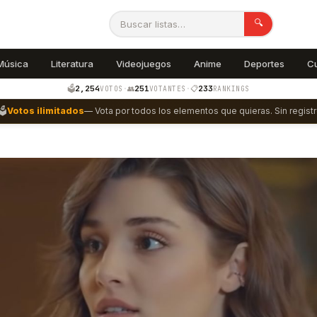
🔍
Música
Literatura
Videojuegos
Anime
Deportes
C
2,254
251
233
🗳️
·
👥
·
📋
VOTOS
VOTANTES
RANKINGS
🗳️
Votos ilimitados
— Vota por todos los elementos que quieras. Sin registr