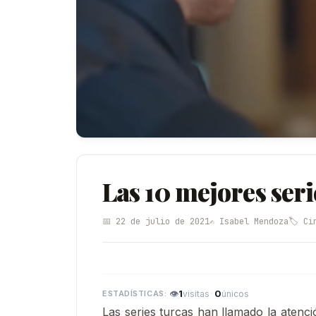
Las 10 mejores ser
📅 22 de julio de 2021
✍️ Isabel Mendoza
🏷️ Ci
👁
1
·
0
visitas
únicos
Las series turcas han llamado la atenc