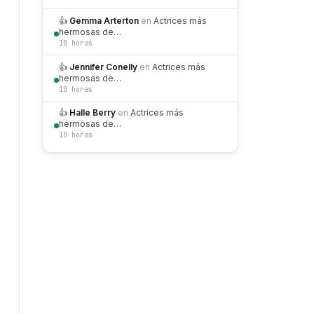
👍
Gemma Arterton
en
Actrices más
hermosas de…
10 horas
👍
Jennifer Conelly
en
Actrices más
hermosas de…
10 horas
👍
Halle Berry
en
Actrices más
hermosas de…
10 horas