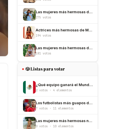
Las mujeres más hermosas de España
275 votos
Actrices más hermosas de México
194 votos
Las mujeres más hermosas de Argentina
181 votos
🎲 Listas para votar
¿Qué equipo ganará el Mundial de México/Estados Unidos/Canadá 2026?
2 votos · 4 elementos
Los futbolistas más guapos del mundial 2026
7 votos · 11 elementos
Las mujeres más hermosas nacidas un 7 de junio
0 votos · 10 elementos