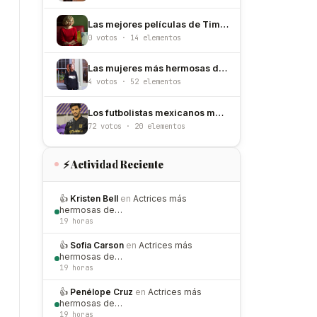
Las mejores películas de Tim Burton
0 votos · 14 elementos
Las mujeres más hermosas de Perú
4 votos · 52 elementos
Los futbolistas mexicanos más guapos
72 votos · 20 elementos
⚡ Actividad Reciente
👍
Kristen Bell
en
Actrices más
hermosas de…
19 horas
👍
Sofia Carson
en
Actrices más
hermosas de…
19 horas
👍
Penélope Cruz
en
Actrices más
hermosas de…
19 horas