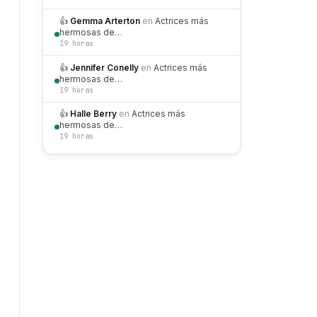
👍
Gemma Arterton
en
Actrices más
hermosas de…
19 horas
👍
Jennifer Conelly
en
Actrices más
hermosas de…
19 horas
👍
Halle Berry
en
Actrices más
hermosas de…
19 horas