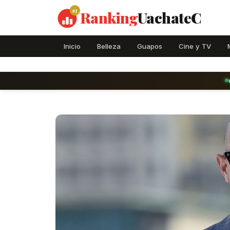
#1
Ranking
UachateC
Inicio
Belleza
Guapos
Cine y TV