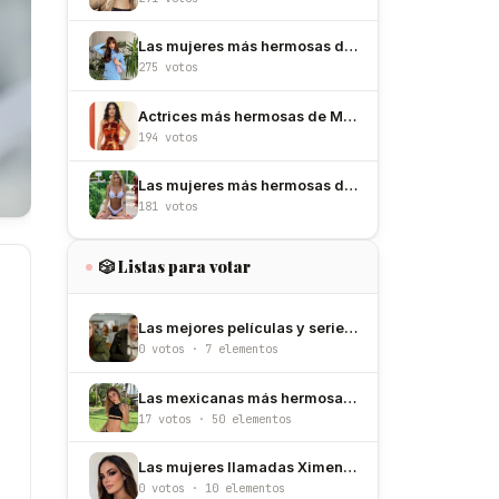
Las mujeres más hermosas de España
275 votos
Actrices más hermosas de México
194 votos
Las mujeres más hermosas de Argentina
181 votos
🎲 Listas para votar
Las mejores películas y series de Jodie Comer
0 votos · 7 elementos
Las mexicanas más hermosas en Instagram
17 votos · 50 elementos
Las mujeres llamadas Ximena más hermosas
0 votos · 10 elementos