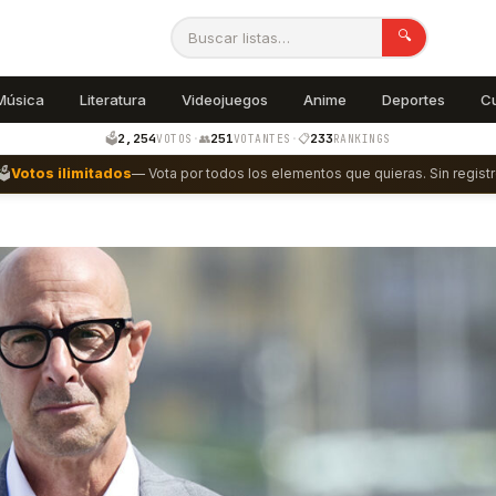
🔍
Música
Literatura
Videojuegos
Anime
Deportes
C
2,254
251
233
🗳️
·
👥
·
📋
VOTOS
VOTANTES
RANKINGS
🗳️
Votos ilimitados
— Vota por todos los elementos que quieras. Sin registr