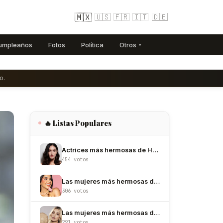
🇲🇽
🇺🇸
🇫🇷
🇮🇹
🇩🇪
umpleaños
Fotos
Política
Otros
▾
o.
🔥 Listas Populares
Actrices más hermosas de Hollywood
454 votos
Las mujeres más hermosas de México
306 votos
Las mujeres más hermosas de Colombia
291 votos