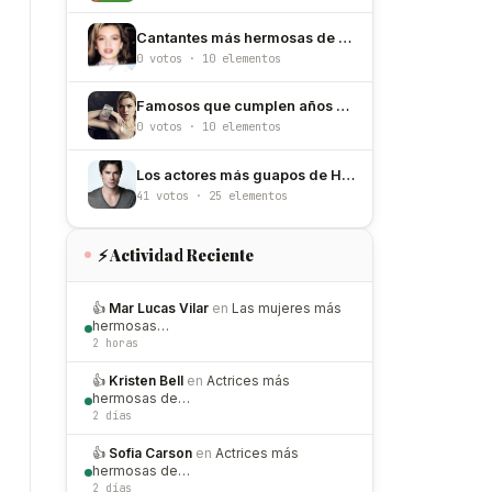
Cantantes más hermosas de los 90
0 votos · 10 elementos
Famosos que cumplen años el 17 de mayo
0 votos · 10 elementos
Los actores más guapos de Hollywood
41 votos · 25 elementos
⚡ Actividad Reciente
👍
Mar Lucas Vilar
en
Las mujeres más
hermosas…
2 horas
👍
Kristen Bell
en
Actrices más
hermosas de…
2 días
👍
Sofia Carson
en
Actrices más
hermosas de…
2 días