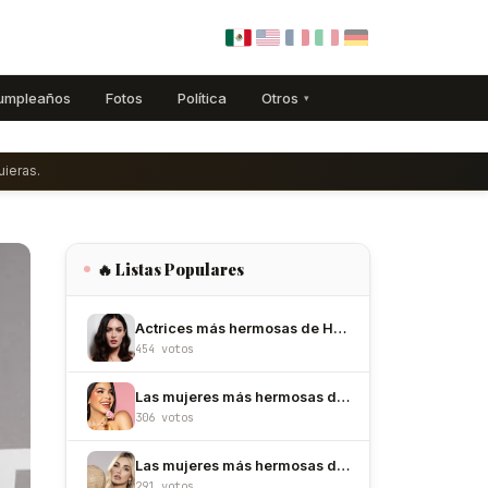
umpleaños
Fotos
Política
Otros
▾
ieras.
🔥 Listas Populares
Actrices más hermosas de Hollywood
454 votos
Las mujeres más hermosas de México
306 votos
Las mujeres más hermosas de Colombia
291 votos