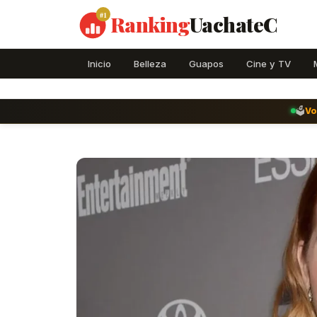
#1
Ranking
UachateC
Inicio
Belleza
Guapos
Cine y TV
🗳️
Vo