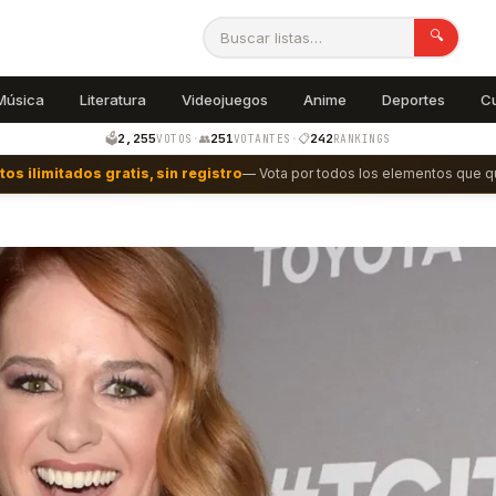
🔍
Música
Literatura
Videojuegos
Anime
Deportes
C
2,255
251
242
🗳️
·
👥
·
📋
VOTOS
VOTANTES
RANKINGS
tos ilimitados gratis, sin registro
— Vota por todos los elementos que qu