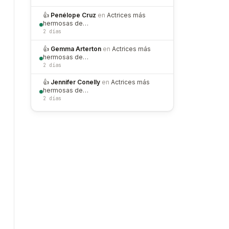
👍
Penélope Cruz
en
Actrices más
hermosas de…
2 días
👍
Gemma Arterton
en
Actrices más
hermosas de…
2 días
👍
Jennifer Conelly
en
Actrices más
hermosas de…
2 días