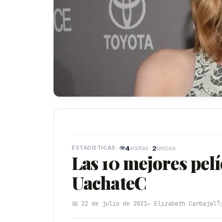
👁
4
·
2
visitas
únicos
Las 10 mejores pel
UachateC
📅 22 de julio de 2021
✍️ Elizabeth Carbajal
