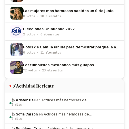
Las mujeres más hermosas nacidas un 9 de junio
0 votos · 10 elementos
Elecciones Chihuahua 2027
2 votos · 6 elementos
Fotos de Camila Pinilla para demostrar porque la amamos
0 votos · 11 elementos
Los futbolistas mexicanos más guapos
72 votos · 20 elementos
⚡ Actividad Reciente
👍
Kristen Bell
en
Actrices más hermosas de…
2 días
👍
Sofia Carson
en
Actrices más hermosas de…
2 días
👍
Penélope Cruz
en
Actrices más hermosas de…