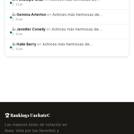
2 días
👍
Gemma Arterton
en
Actrices más hermosas de…
2 días
👍
Jennifer Conelly
en
Actrices más hermosas de…
2 días
👍
Halle Berry
en
Actrices más hermosas de…
2 días
🏆 Rankings UachateC
Las mejores listas de votación en
línea. Vota por tus favoritos y