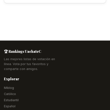
🏆 Rankings UachateC
Las mejores listas de votación en
línea. Vota por tus favoritos y
comparte con amigos.
Explorar
Miblog
Católico
Estudiantil
Español