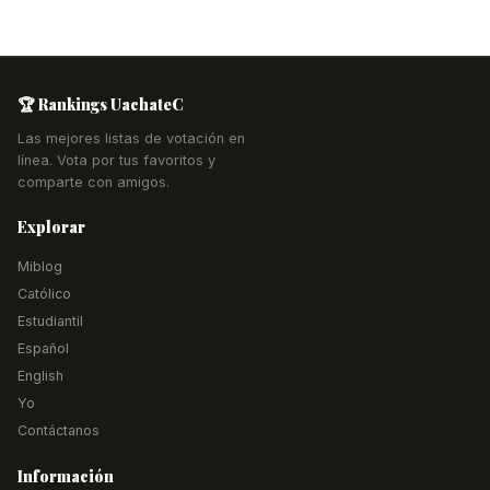
🏆 Rankings UachateC
Las mejores listas de votación en
línea. Vota por tus favoritos y
comparte con amigos.
Explorar
Miblog
Católico
Estudiantil
Español
English
Yo
Contáctanos
Información