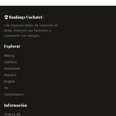
🏆 Rankings UachateC
Las mejores listas de votación en
línea. Vota por tus favoritos y
comparte con amigos.
Explorar
Miblog
Católico
Estudiantil
Español
English
Yo
Contáctanos
Información
Acerca de