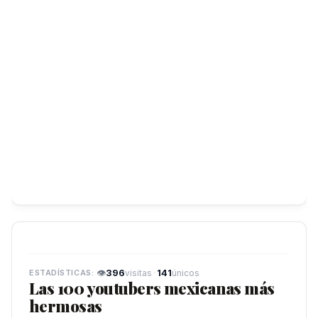
👁
396
·
141
visitas
únicos
Las 100 youtubers mexicanas más
hermosas