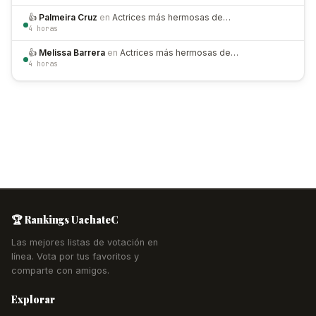
👍
Palmeira Cruz
en
Actrices más hermosas de…
4 horas
👍
Melissa Barrera
en
Actrices más hermosas de…
4 horas
🏆 Rankings UachateC
Las mejores listas de votación en
línea. Vota por tus favoritos y
comparte con amigos.
Explorar