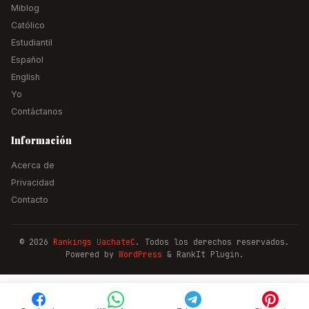
Miblog
Católico
Estudiantil
Español
English
Yo
Contáctanos
Información
Acerca de
Privacidad
Contacto
© 2026
Rankings UachateC
. Todos los derechos reservados.
Powered by
WordPress
& RankIt Plugin.