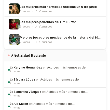
Las mujeres más hermosas nacidas un 9 de junio
0 votos · 10 elementos
Las mejores películas de Tim Burton
0 votos · 14 elementos
Mejores jugadores mexicanos de la historia del fútbol
2 votos · 10 elementos
⚡ Actividad Reciente
👍
Karyme Hernández
en
Actrices más hermosas de…
4 horas
👍
Bárbara López
en
Actrices más hermosas de…
4 horas
👍
Samantha Vázquez
en
Actrices más hermosas de…
4 horas
👍
Ale Müller
en
Actrices más hermosas de…
4 horas