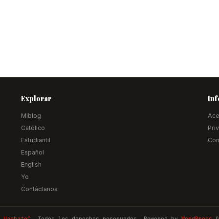
Explorar
In
Miblog
Ace
Católico
Pri
Estudiantil
Con
Español
English
Yo
Contáctanos
 UachateC
. Todos los derechos reservados. Powered by
WordPress
&