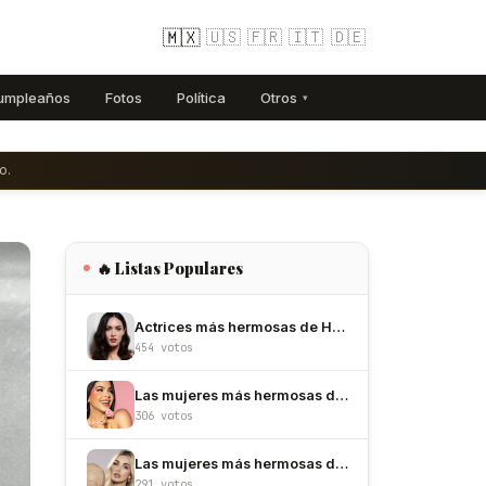
🇲🇽
🇺🇸
🇫🇷
🇮🇹
🇩🇪
umpleaños
Fotos
Política
Otros
▾
o.
🔥 Listas Populares
Actrices más hermosas de Hollywood
454 votos
Las mujeres más hermosas de México
306 votos
Las mujeres más hermosas de Colombia
291 votos