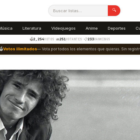
🔍
Música
Literatura
Videojuegos
Anime
Deportes
C
2,254
251
233
🗳️
·
👥
·
📋
VOTOS
VOTANTES
RANKINGS
🗳️
Votos ilimitados
— Vota por todos los elementos que quieras. Sin registr