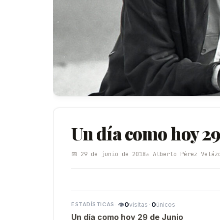
Un día como hoy 29
📅 29 de junio de 2018
✍️ Alberto Pérez Veláz
👁
0
·
0
visitas
únicos
Un día como hoy 29 de Junio