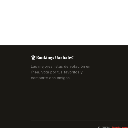
🏆 Rankings UachateC
Las mejores listas de votación en
línea. Vota por tus favoritos y
comparte con amigos.
© 2026
Rankings