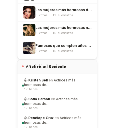
Las mujeres más hermosas de Egipto
0 votos · 11 elementos
Las mujeres más hermosas nacidas un 9 de junio
0 votos · 10 elementos
Famosos que cumplen años el 17 de mayo
0 votos · 10 elementos
⚡ Actividad Reciente
👍
Kristen Bell
en
Actrices más
hermosas de…
17 horas
👍
Sofia Carson
en
Actrices más
hermosas de…
17 horas
👍
Penélope Cruz
en
Actrices más
hermosas de…
17 horas