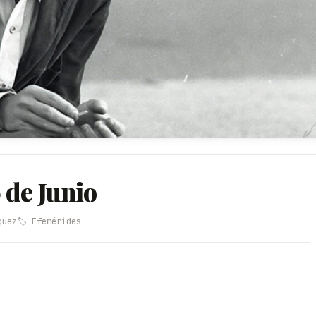
 de Junio
quez
🏷️ Efemérides