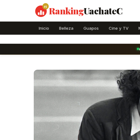
#1
Ranking
UachateC
Inicio
Belleza
Guapos
Cine y TV