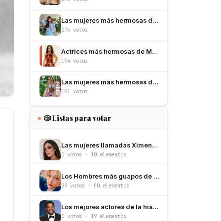
Las mujeres más hermosas de España
275 votos
Actrices más hermosas de México
194 votos
Las mujeres más hermosas de Argentina
181 votos
🎲 Listas para votar
Las mujeres llamadas Ximena más hermosas
0 votos · 10 elementos
Los Hombres más guapos de Corea del Sur
29 votos · 50 elementos
Los mejores actores de la historia
0 votos · 19 elementos