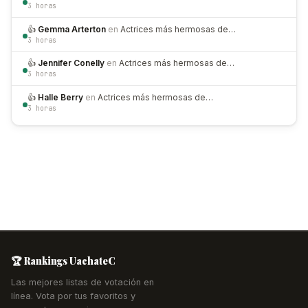
3 horas
👍
Gemma Arterton
en
Actrices más hermosas de…
3 horas
👍
Jennifer Conelly
en
Actrices más hermosas de…
3 horas
👍
Halle Berry
en
Actrices más hermosas de…
3 horas
🏆 Rankings UachateC
Las mejores listas de votación en
línea. Vota por tus favoritos y