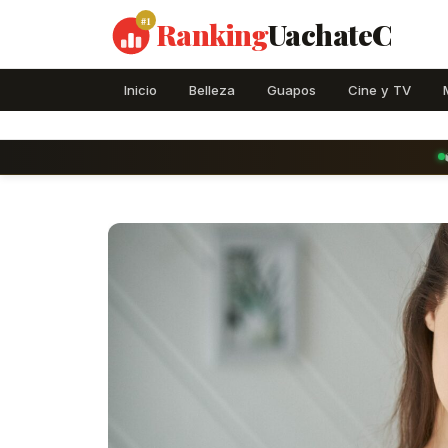
#1
Ranking
UachateC
Inicio
Belleza
Guapos
Cine y TV