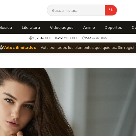
🔍
Música
Literatura
Videojuegos
Anime
Deportes
C
2,254
251
233
🗳️
·
👥
·
📋
VOTOS
VOTANTES
RANKINGS
🗳️
Votos ilimitados
— Vota por todos los elementos que quieras. Sin registr