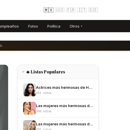
🇲🇽
🇺🇸
🇫🇷
🇮🇹
🇩🇪
umpleaños
Fotos
Política
Otros
▾
o.
🔥 Listas Populares
Actrices más hermosas de Hollywood
454 votos
Las mujeres más hermosas de México
306 votos
Las mujeres más hermosas de Colombia
291 votos