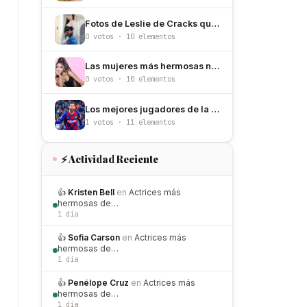
Fotos de Leslie de Cracks que explican por qué es de las más hermosas de México
0 votos · 10 elementos
Las mujeres más hermosas nacidas un 26 de junio
0 votos · 10 elementos
Los mejores jugadores de la historia de Barcelona
1 votos · 11 elementos
⚡ Actividad Reciente
👍
Kristen Bell
en
Actrices más
hermosas de…
1 día
👍
Sofia Carson
en
Actrices más
hermosas de…
1 día
👍
Penélope Cruz
en
Actrices más
hermosas de…
1 día