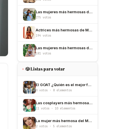
Las mujeres más hermosas de España
275 votos
Actrices más hermosas de México
194 votos
Las mujeres más hermosas de Argentina
181 votos
🎲 Listas para votar
El GOAT ¿Quién es el mejor futbolista de todos los tiempos?
0 votos · 8 elementos
Las cosplayers más hermosas de México
11 votos · 10 elementos
La mujer más hermosa del Mundo de 2026
2 votos · 5 elementos