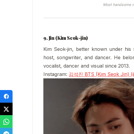
Most handsome m
9. Jin (Kim Seok-jin)
Kim Seok-jin, better known under his 
host, songwriter, and dancer. He belo
vocalist, dancer and visual since 2013.
Instagram:
김석진 BTS (Kim Seok Jin) (@ji