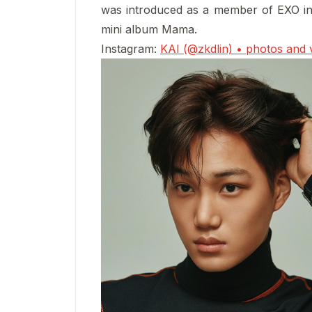
was introduced as a member of EXO in D
mini album Mama.
Instagram:
KAI (@zkdlin) • photos and 