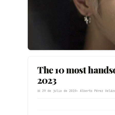
The 10 most hands
2023
📅 29 de julio de 2019
✍️ Alberto Pérez Veláz