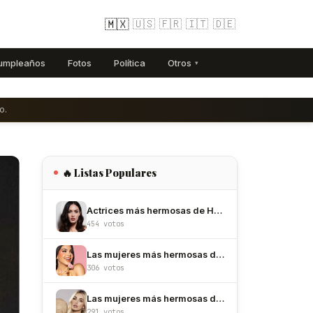
🇲🇽
🇺🇸
🇫🇷
🇮🇹
🇩🇪
umpleaños
Fotos
Política
Otros
▾
o.
🔥 Listas Populares
Actrices más hermosas de Hollywood
454 votos
Las mujeres más hermosas de México
306 votos
Las mujeres más hermosas de Colombia
291 votos