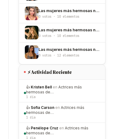
Las mujeres más hermosas nacidas un 12 de junio
0 votos · 10 elementos
Las mujeres más hermosas nacidas un 9 de junio
0 votos · 10 elementos
Las mujeres más hermosas nacidas un 20 de junio
0 votos · 12 elementos
⚡ Actividad Reciente
👍
Kristen Bell
en
Actrices más
hermosas de…
1 día
👍
Sofia Carson
en
Actrices más
hermosas de…
1 día
👍
Penélope Cruz
en
Actrices más
hermosas de…
1 día