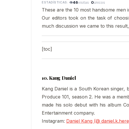
👁
46
·
0
visitas
únicos
These are the 10 most handsome men i
Our editors took on the task of choo
much discussion we came to this result, 
[toc]
10. Kang Daniel
Kang Daniel is a South Korean singer, 
Produce 101, season 2. He was a memb
made his solo debut with his album C
Entertainment company.
Instagram:
Daniel Kang (@ daniel.k.her