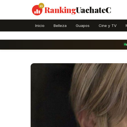
#1
Ranking
UachateC
Inicio
Belleza
Guapos
Cine y TV