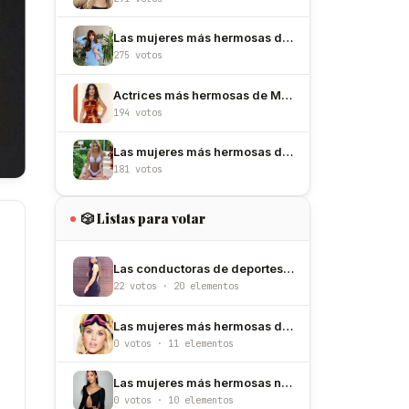
Las mujeres más hermosas de España
275 votos
Actrices más hermosas de México
194 votos
Las mujeres más hermosas de Argentina
181 votos
🎲 Listas para votar
Las conductoras de deportes más hermosas de México
22 votos · 20 elementos
Las mujeres más hermosas de Noruega
0 votos · 11 elementos
Las mujeres más hermosas nacidas un 29 de junio
0 votos · 10 elementos