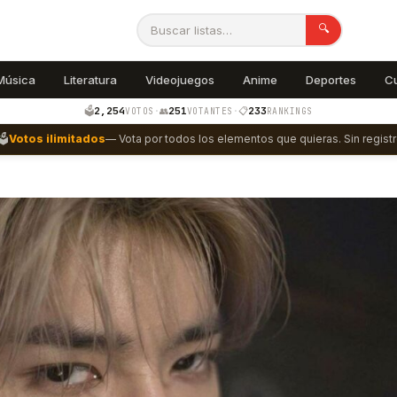
🔍
Música
Literatura
Videojuegos
Anime
Deportes
C
2,254
251
233
🗳️
·
👥
·
📋
VOTOS
VOTANTES
RANKINGS
🗳️
Votos ilimitados
— Vota por todos los elementos que quieras. Sin registr