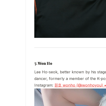
7. Won Ho
Lee Ho-seok, better known by his stag
dancer, formerly a member of the K-p
Instagram:
원호 wonho (@iwonhoyou) •