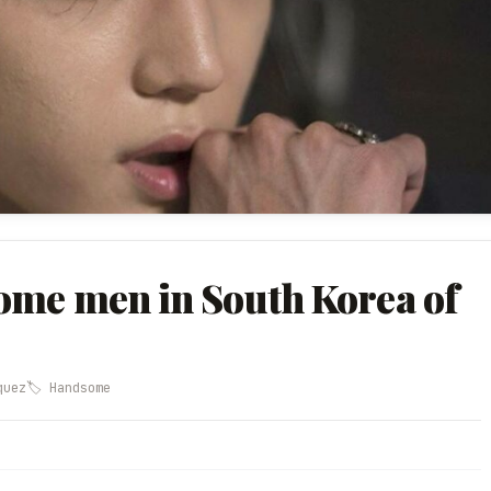
ome men in South Korea of
quez
🏷️ Handsome