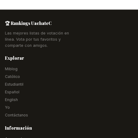
🏆 Rankings UachateC
Las mejores listas de votación en
línea. Vota por tus favoritos y
comparte con amigos.
Explorar
Miblog
Católico
Estudiantil
Español
English
Yo
Contáctanos
Información