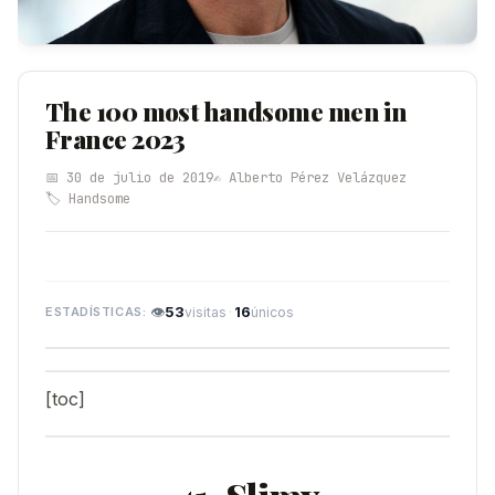
The 100 most handsome men in
France 2023
📅 30 de julio de 2019
✍️ Alberto Pérez Velázquez
🏷️ Handsome
👁
53
·
16
visitas
únicos
[toc]