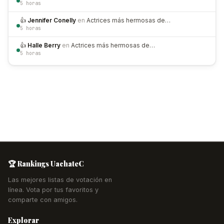
5 horas
👍
Jennifer Conelly
en
Actrices más hermosas de…
5 horas
👍
Halle Berry
en
Actrices más hermosas de…
5 horas
🏆 Rankings UachateC
Las mejores listas de votación en
línea. Vota por tus favoritos y
comparte con amigos.
Explorar