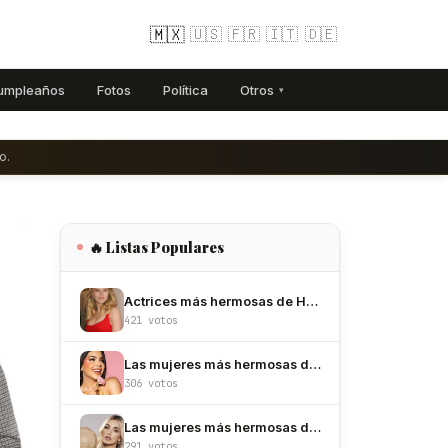
🇲🇽
🇺🇸
🇫🇷
🇮🇹
🇩🇪
umpleaños
Fotos
Política
Otros
▾
o.
🔥 Listas Populares
Actrices más hermosas de Hollywood
421 votos
Las mujeres más hermosas de México
306 votos
Las mujeres más hermosas de Colombia
291 votos