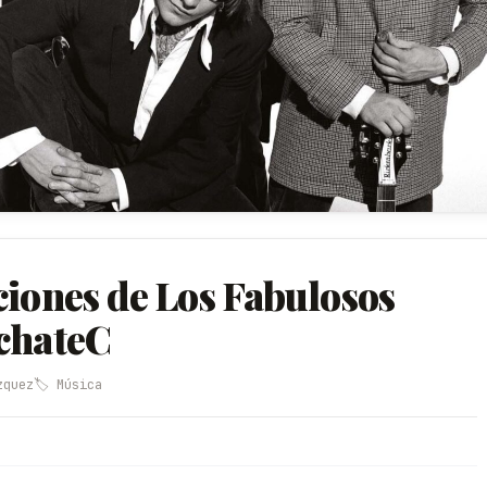
ciones de Los Fabulosos
achateC
zquez
🏷️ Música