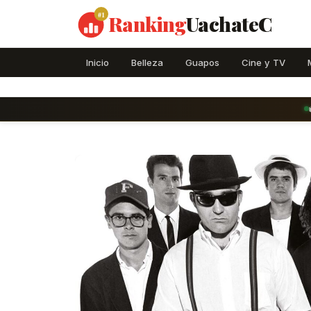
#1
Ranking
UachateC
Inicio
Belleza
Guapos
Cine y TV