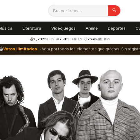
🔍
Música
Literatura
Videojuegos
Anime
Deportes
C
2,207
250
233
🗳️
·
👥
·
📋
VOTOS
VOTANTES
RANKINGS
🗳️
Votos ilimitados
— Vota por todos los elementos que quieras. Sin registr