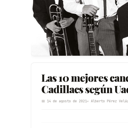
Las 10 mejores can
Cadillacs según U
📅 14 de agosto de 2021
✍️ Alberto Pérez Velá