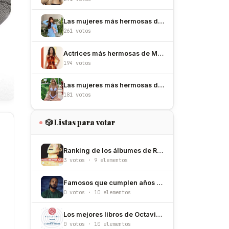
Las mujeres más hermosas de España
261 votos
Actrices más hermosas de México
194 votos
Las mujeres más hermosas de Argentina
181 votos
🎲 Listas para votar
Ranking de los álbumes de Radiohead
3 votos · 9 elementos
Famosos que cumplen años el 15 de octubre
0 votos · 10 elementos
Los mejores libros de Octavio Paz
0 votos · 10 elementos