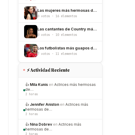
Las mujeres más hermosas de Japón
0 votos · 16 elementos
Las cantantes de Country más hermosas del mundo
0 votos · 10 elementos
Los futbolistas más guapos del mundial 2026
7 votos · 11 elementos
⚡ Actividad Reciente
👍
Mila Kunis
en
Actrices más hermosas
de…
2 horas
👍
Jennifer Aniston
en
Actrices más
hermosas de…
2 horas
👍
Nina Dobrev
en
Actrices más
hermosas de…
2 horas