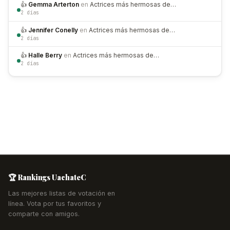
👍
Gemma Arterton
en
Actrices más hermosas de…
2 días
👍
Jennifer Conelly
en
Actrices más hermosas de…
2 días
👍
Halle Berry
en
Actrices más hermosas de…
2 días
🏆 Rankings UachateC
Las mejores listas de votación en
línea. Vota por tus favoritos y
comparte con amigos.