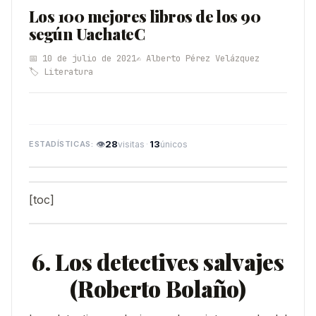
Los 100 mejores libros de los 90
según UachateC
📅 10 de julio de 2021
✍️ Alberto Pérez Velázquez
🏷️ Literatura
👁
28
·
13
visitas
únicos
[toc]
6. Los detectives salvajes
(Roberto Bolaño)