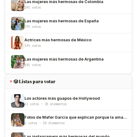
Las mujeres más hermosas de Colombia
291 votos
Las mujeres más hermosas de España
275 votos
Actrices más hermosas de México
194 votos
Las mujeres más hermosas de Argentina
181 votos
🎲 Listas para votar
Los actores más guapos de Hollywood
41 votos · 25 elementos
Fotos de Mafer García que explican porque la amamos
1 votos · 10 elementos
Las instagramers más hermosas del mundo