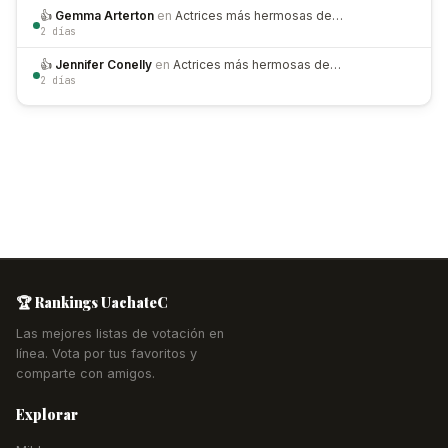
👍
Gemma Arterton
en
Actrices más hermosas de…
2 días
👍
Jennifer Conelly
en
Actrices más hermosas de…
2 días
🏆 Rankings UachateC
Las mejores listas de votación en
línea. Vota por tus favoritos y
comparte con amigos.
Explorar