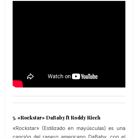
5. «Rockstar» DaBaby ft Roddy Ricch
«Rockstar» (Estilizado en mayúsculas) es una
canción del rapero americano DaBaby, con el