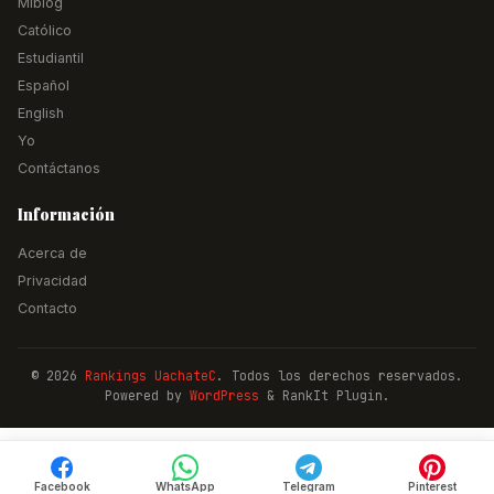
Miblog
Católico
Estudiantil
Español
English
Yo
Contáctanos
Información
Acerca de
Privacidad
Contacto
© 2026
Rankings UachateC
. Todos los derechos reservados.
Powered by
WordPress
& RankIt Plugin.
Facebook
WhatsApp
Telegram
Pinterest