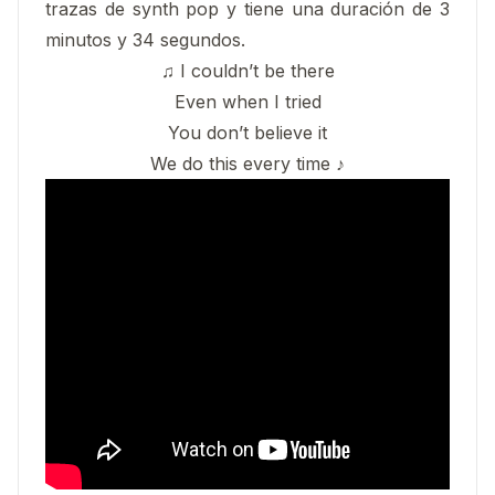
trazas de synth pop y tiene una duración de 3
minutos y 34 segundos.
♫ I couldn’t be there
Even when I tried
You don’t believe it
We do this every time ♪