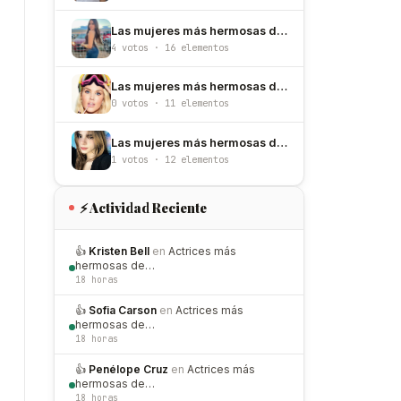
Las mujeres más hermosas de Chihuahua de 2026
4 votos · 16 elementos
Las mujeres más hermosas de Noruega
0 votos · 11 elementos
Las mujeres más hermosas de Puerto Rico
1 votos · 12 elementos
⚡ Actividad Reciente
👍
Kristen Bell
en
Actrices más
hermosas de…
18 horas
👍
Sofia Carson
en
Actrices más
hermosas de…
18 horas
👍
Penélope Cruz
en
Actrices más
hermosas de…
18 horas