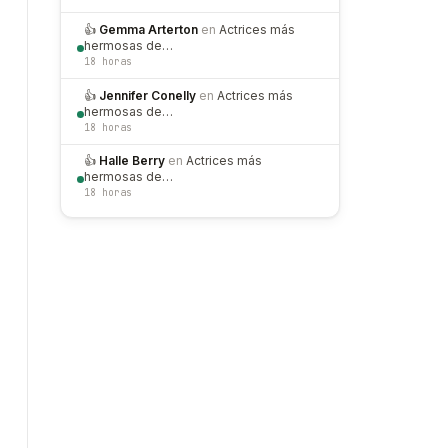
👍
Gemma Arterton
en
Actrices más
hermosas de…
18 horas
👍
Jennifer Conelly
en
Actrices más
hermosas de…
18 horas
👍
Halle Berry
en
Actrices más
hermosas de…
18 horas