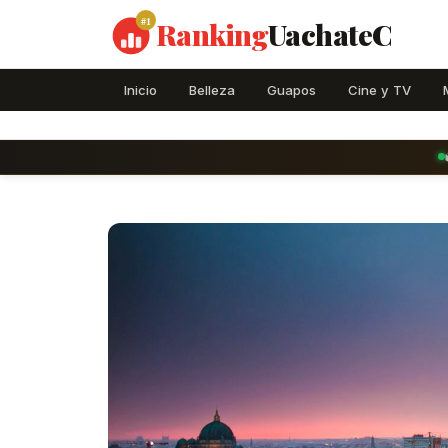
#1
Ranking
UachateC
Inicio
Belleza
Guapos
Cine y TV