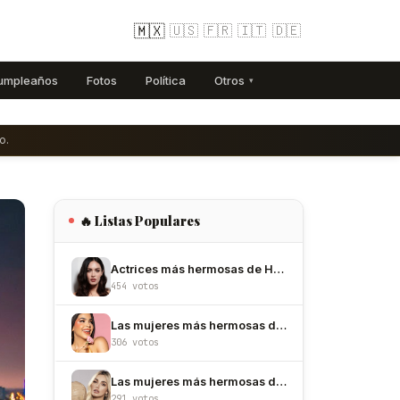
🇲🇽
🇺🇸
🇫🇷
🇮🇹
🇩🇪
umpleaños
Fotos
Política
Otros
▾
o.
🔥 Listas Populares
Actrices más hermosas de Hollywood
454 votos
Las mujeres más hermosas de México
306 votos
Las mujeres más hermosas de Colombia
291 votos