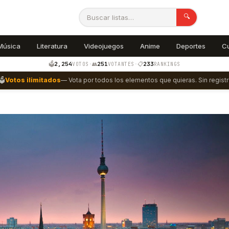
🔍
Música
Literatura
Videojuegos
Anime
Deportes
C
2,254
251
233
🗳️
·
👥
·
📋
VOTOS
VOTANTES
RANKINGS
🗳️
Votos ilimitados
— Vota por todos los elementos que quieras. Sin registr