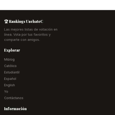
🏆 Rankings UachateC
Las mejores listas de votación en
línea. Vota por tus favoritos y
comparte con amigos.
Explorar
Miblog
Católico
Estudiantil
Español
English
Yo
Contáctanos
Información