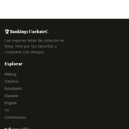
🏆 Rankings UachateC
Las mejores listas de votación en
línea. Vota por tus favoritos y
comparte con amigos.
Explorar
Miblog
Católico
Estudiantil
Español
English
Yo
Contáctanos