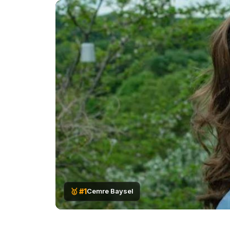
🥇 #1
Cemre Baysel