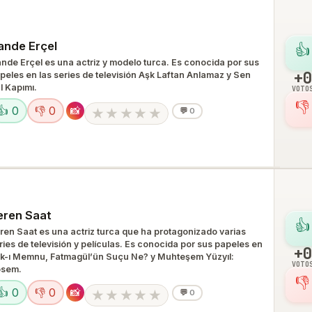
ande Erçel
👍
nde Erçel es una actriz y modelo turca. Es conocida por sus
+0
peles en las series de televisión Aşk Laftan Anlamaz y Sen
l Kapımı.
VOTO
👎
👍 0
👎 0
📸
★
★
★
★
★
💬
0
eren Saat
👍
ren Saat es una actriz turca que ha protagonizado varias
ries de televisión y películas. Es conocida por sus papeles en
+0
k-ı Memnu, Fatmagül’ün Suçu Ne? y Muhteşem Yüzyıl:
VOTO
sem.
👎
👍 0
👎 0
📸
★
★
★
★
★
💬
0