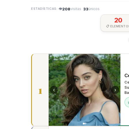
👁
208
·
33
visitas
únicos
20
📋 ELEMENTO
C
Ce
1
Su
‹
›
Ba