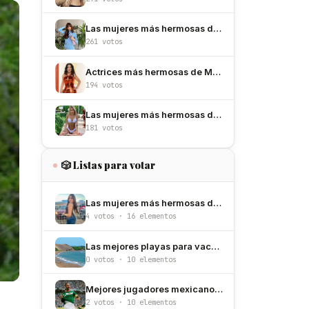
Las mujeres más hermosas de España
261 votos
Actrices más hermosas de México
194 votos
Las mujeres más hermosas de Argentina
181 votos
🎲 Listas para votar
Las mujeres más hermosas de Chihuahua de 2026
4 votos · 16 elementos
Las mejores playas para vacacionar en México
0 votos · 10 elementos
Mejores jugadores mexicanos de la historia del fútbol
2 votos · 10 elementos