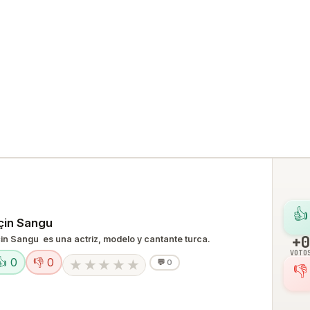
👍
çin Sangu
+0
in Sangu ​ es una actriz, modelo y cantante turca.​​​ ​​​​​
VOTO
👍 0
👎 0
★
★
★
★
★
💬
0
👎