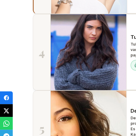
T
Tu
4
var
pa
D
De
pro
5
Es
Ka