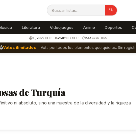
🔍
Música
Literatura
Videojuegos
Anime
Deportes
C
2,207
250
233
🗳️
·
👥
·
📋
VOTOS
VOTANTES
RANKINGS
🗳️
Votos ilimitados
— Vota por todos los elementos que quieras. Sin registr
osas de Turquía
nitivo ni absoluto, sino una muestra de la diversidad y la riqueza