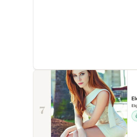
El
7
Elç