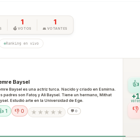
1
1
S
🗳️ VOTOS
👥 VOTANTES
Ranking en vivo
emre Baysel
👍
mre Baysel es una actriz turca. Nacido y criado en Esmirna.
+1
s padres son Fatoş y Ali Baysel. Tiene un hermano, Mithat
ysel. Estudió arte en la Universidad de Ege.
VOTO
👎
👍 1
👎 0
★
★
★
★
★
💬
0