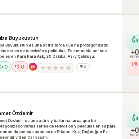
uba Büyüküstün
👍
ba Büyüküstün es una actriz turca que ha protagonizado
+0
ias series de televisión y películas. Es conocida por sus
peles en Kara Para Aşk, 20 Dakika, Asi y Çalıkuşu.
VOTO
👎
👍 0
👎 0
📸
★
★
★
★
★
💬
0
emet Özdemir
👍
met Özdemir es una actriz y bailarina turca que ha
tagonizado varias series de televisión y películas en su país.
+0
 conocida por sus papeles en Erkenci Kuş, Doğduğun Ev
VOTO
derindir y Sen Çal Kapımı.