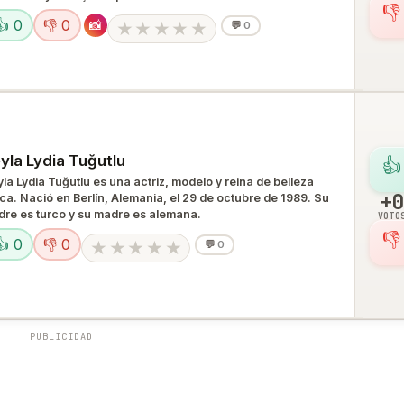
👎
👍 0
👎 0
📸
★
★
★
★
★
💬
0
yla Lydia Tuğutlu
👍
yla Lydia Tuğutlu es una actriz, modelo y reina de belleza
+0
rca. Nació en Berlín, Alemania, el 29 de octubre de 1989. Su
dre es turco y su madre es alemana.
VOTO
👎
👍 0
👎 0
★
★
★
★
★
💬
0
PUBLICIDAD