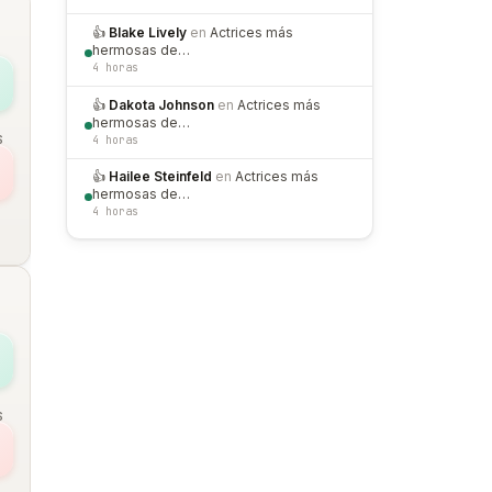
👍
Blake Lively
en
Actrices más
hermosas de…
4 horas
👍
Dakota Johnson
en
Actrices más
hermosas de…
S
4 horas
👍
Hailee Steinfeld
en
Actrices más
hermosas de…
4 horas
S