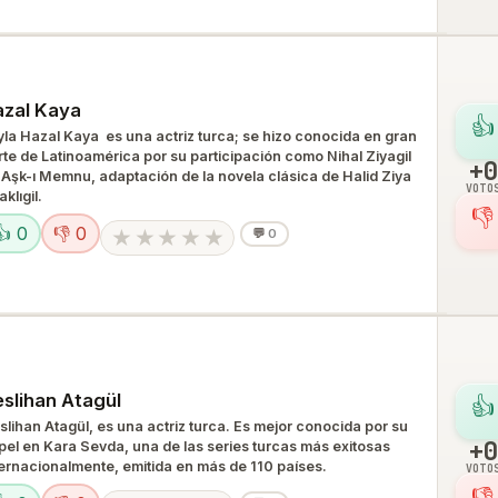
zal Kaya
👍
yla Hazal Kaya ​ es una actriz turca; se hizo conocida en gran
rte de Latinoamérica por su participación como Nihal Ziyagil
+0
 Aşk-ı Memnu, adaptación de la novela clásica de Halid Ziya
VOTO
klıgil.
👎
👍 0
👎 0
★
★
★
★
★
💬
0
slihan Atagül
👍
slihan Atagül, es una actriz turca. Es mejor conocida por su
+0
pel en Kara Sevda​, una de las series turcas más exitosas
ternacionalmente, emitida en más de 110 países.
VOTO
👎