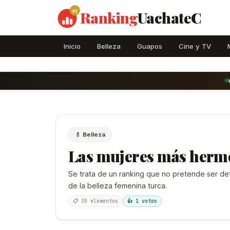
#1
Ranking
UachateC
Inicio
Belleza
Guapos
Cine y TV
💄 Belleza
Las mujeres más herm
Se trata de un ranking que no pretende ser defi
de la belleza femenina turca.
📋 20 elementos
👍 1 votos