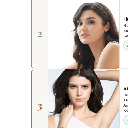
H
Ha
2
pa
Ça
B
Be
se
3
Aş
Kö