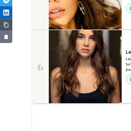
Le
Le
6
tu
pa