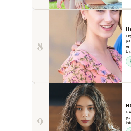
Ha
Le
pa
8
en
Uşa
Ne
Ne
9
pa
in