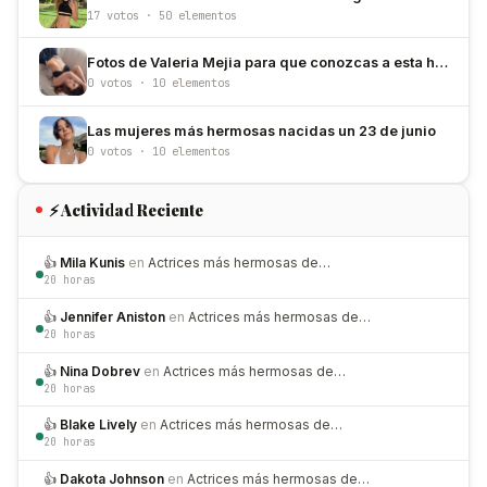
17 votos · 50 elementos
Fotos de Valeria Mejia para que conozcas a esta hermosa modelo
0 votos · 10 elementos
Las mujeres más hermosas nacidas un 23 de junio
0 votos · 10 elementos
⚡ Actividad Reciente
👍
Mila Kunis
en
Actrices más hermosas de…
20 horas
👍
Jennifer Aniston
en
Actrices más hermosas de…
20 horas
👍
Nina Dobrev
en
Actrices más hermosas de…
20 horas
👍
Blake Lively
en
Actrices más hermosas de…
20 horas
👍
Dakota Johnson
en
Actrices más hermosas de…