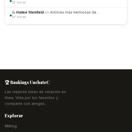
20 horas
👍
Hailee Steinfeld
en
Actrices más hermosas de…
20 horas
🏆 Rankings UachateC
Las mejores listas de votación en
línea. Vota por tus favoritos y
comparte con amigos.
Explorar
Miblog