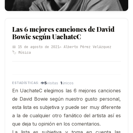
Las 6 mejores canciones de David
Bowie según UachateC
📅 15 de agosto de 2021
✍️ Alberto Pérez Velázquez
🏷️ Música
👁
5
·
1
visitas
únicos
En UachateC elegimos las 6 mejores canciones
de David Bowie según nuestro gusto personal
,
esta lista es subjetiva y puede ser muy diferente
a la de cualquier otro fanático del artista así es
que deja tu opinión en los comentarios.
La lista es subjetiva y toma en cuenta las