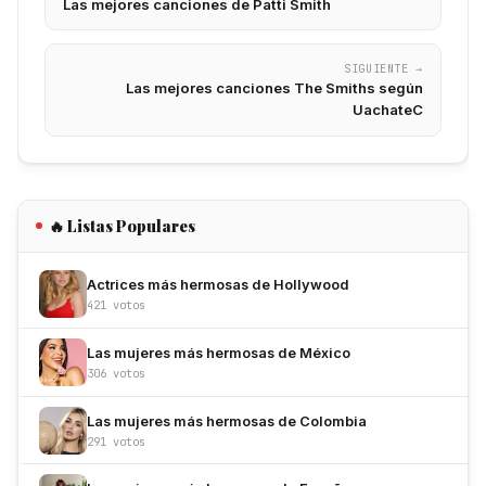
Las mejores canciones de Patti Smith
SIGUIENTE →
Las mejores canciones The Smiths según
UachateC
🔥 Listas Populares
Actrices más hermosas de Hollywood
421 votos
Las mujeres más hermosas de México
306 votos
Las mujeres más hermosas de Colombia
291 votos