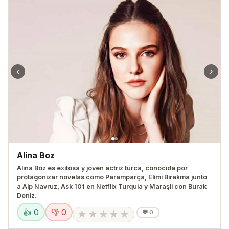
‹
›
Alina Boz
Alina Boz es exitosa y joven actriz turca, conocida por
protagonizar novelas como Paramparça, Elimi Birakma junto
a Alp Navruz, Ask 101 en Netflix Turquia y Maraşli con Burak
Deniz.
👍 0
👎 0
★
★
★
★
★
💬
0