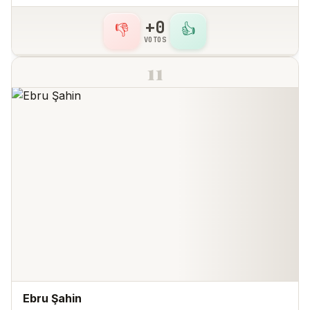
+0
👎
👍
VOTOS
11
Ebru Şahin