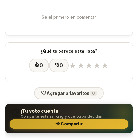
Se el primero en comentar.
¿Qué te parece esta lista?
★
★
★
★
★
👍
👎
0
0
🤍
Agregar a favoritos
0
🏆
¡Tu voto cuenta!
Comparte este ranking y que otros decidan
📢 Compartir