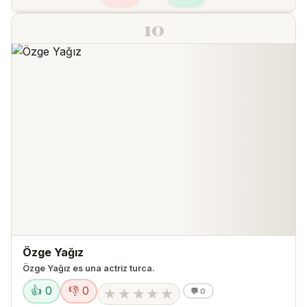
10
Özge Yağız
Özge Yağız es una actriz turca.
👍 0
👎 0
★
★
★
★
★
💬
0