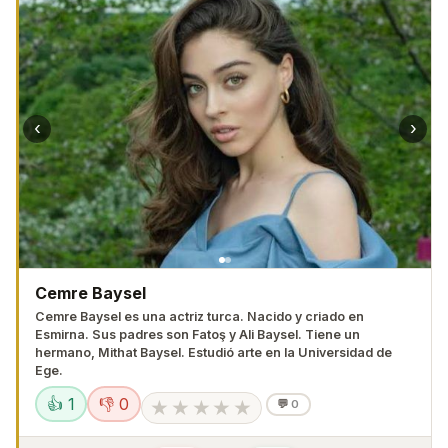
‹
›
Cemre Baysel
Cemre Baysel es una actriz turca. Nacido y criado en
Esmirna. Sus padres son Fatoş y Ali Baysel. Tiene un
hermano, Mithat Baysel. Estudió arte en la Universidad de
Ege.
👍 1
👎 0
★
★
★
★
★
💬
0