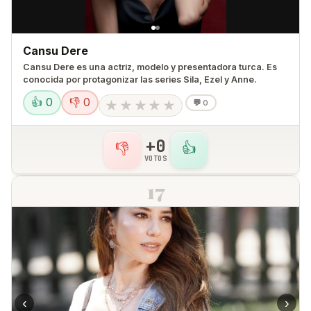
Cansu Dere
Cansu Dere es una actriz, modelo y presentadora turca. Es
conocida por protagonizar las series Sila, Ezel y Anne.
👍 0
👎 0
★
★
★
★
★
💬
0
+0
👎
👍
VOTOS
17
‹
›