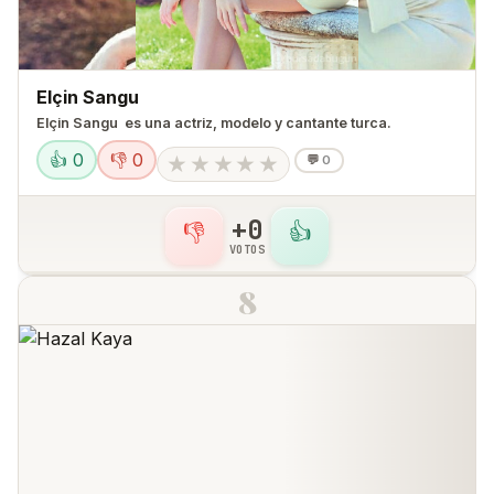
Elçin Sangu
Elçin Sangu ​ es una actriz, modelo y cantante turca.​​​ ​​​​​
👍 0
👎 0
★
★
★
★
★
💬
0
+0
👎
👍
VOTOS
8