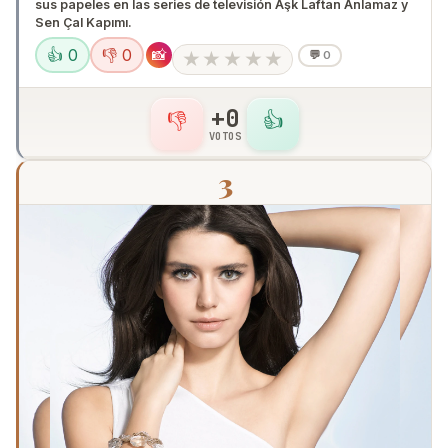
sus papeles en las series de televisión Aşk Laftan Anlamaz y
Sen Çal Kapımı.
👍 0
👎 0
📸
★
★
★
★
★
💬
0
+0
👎
👍
VOTOS
3