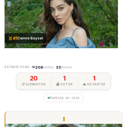
🥇 #1
Cemre Baysel
👁
208
·
33
visitas
únicos
20
1
1
📋 ELEMENTOS
🗳️ VOTOS
👥 VOTANTES
Ranking en vivo
1