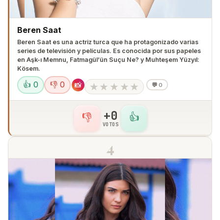
Beren Saat
Beren Saat es una actriz turca que ha protagonizado varias
series de televisión y películas. Es conocida por sus papeles
en Aşk-ı Memnu, Fatmagül’ün Suçu Ne? y Muhteşem Yüzyıl:
Kösem.
👍 0
👎 0
📸
★
★
★
★
★
💬
0
+0
👎
👍
VOTOS
4