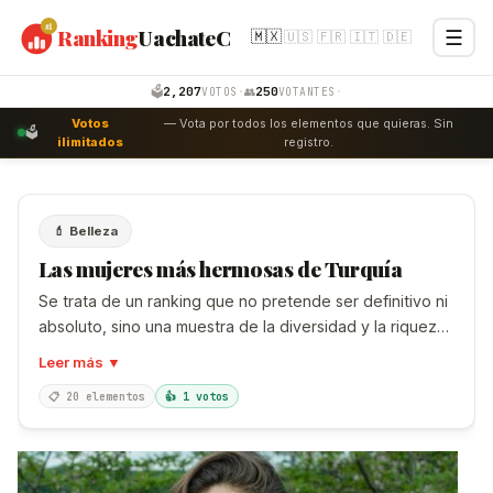
#1
Ranking
UachateC
☰
🇲🇽
🇺🇸
🇫🇷
🇮🇹
🇩🇪
Emprende
Internet
2,207
250
🗳️
·
👥
·
VOTOS
VOTANTES
Votos
— Vota por todos los elementos que quieras. Sin
Negocio
🗳️
ilimitados
registro.
Personal
Productos
💄 Belleza
Las mujeres más hermosas de Turquía
Turismo
Se trata de un ranking que no pretende ser definitivo ni
Votaciones
absoluto, sino una muestra de la diversidad y la riqueza
de la belleza femenina turca.
English
Leer más ▼
📋 20 elementos
👍 1 votos