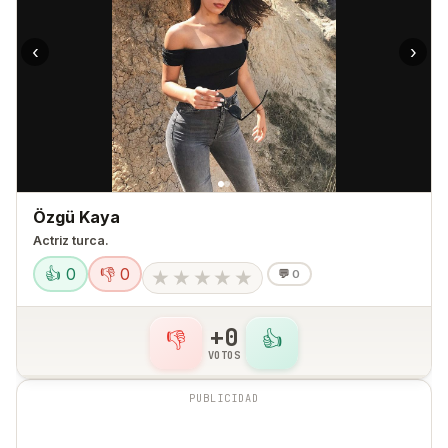
‹
›
Özgü Kaya
Actriz turca.
👍 0
👎 0
★
★
★
★
★
💬
0
+0
👎
👍
VOTOS
PUBLICIDAD