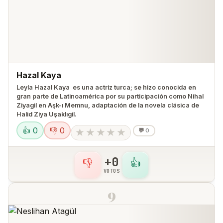
Hazal Kaya
Leyla Hazal Kaya ​ es una actriz turca; se hizo conocida en
gran parte de Latinoamérica por su participación como Nihal
Ziyagil en Aşk-ı Memnu, adaptación de la novela clásica de
Halid Ziya Uşaklıgil.
👍 0
👎 0
★
★
★
★
★
💬
0
+0
👎
👍
VOTOS
9