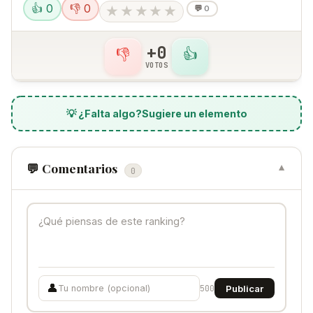
👍 0
👎 0
★
★
★
★
★
💬
0
+0
👎
👍
VOTOS
💡 ¿Falta algo?
Sugiere un elemento
💬 Comentarios
▼
0
👤
500
Publicar