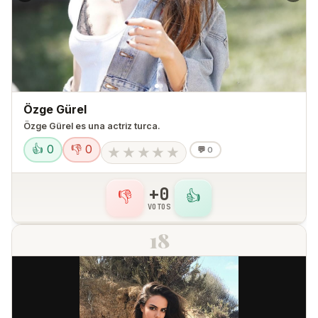
Özge Gürel
Özge Gürel es una actriz turca.​
👍 0
👎 0
★
★
★
★
★
💬
0
+0
👎
👍
VOTOS
18