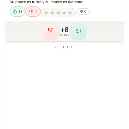
Su padre es turco y su madre es alemana.
👍 0
👎 0
★
★
★
★
★
💬
0
+0
👎
👍
VOTOS
PUBLICIDAD