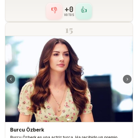
+0
👎
👍
VOTOS
15
‹
›
Burcu Özberk
Burcu Özberk es una actriz turca. Ha recibido un premio