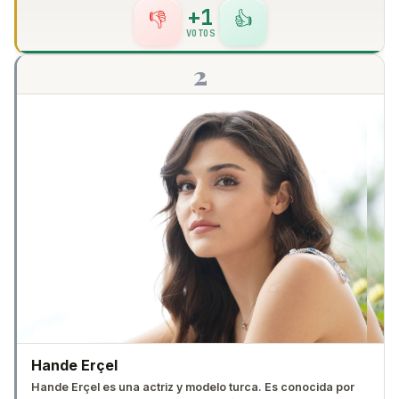
+1
👎
👍
VOTOS
2
Hande Erçel
Hande Erçel es una actriz y modelo turca. Es conocida por