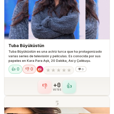
Tuba Büyüküstün
Tuba Büyüküstün es una actriz turca que ha protagonizado
varias series de televisión y películas. Es conocida por sus
papeles en Kara Para Aşk, 20 Dakika, Asi y Çalıkuşu.
👍 0
👎 0
📸
★
★
★
★
★
💬
0
+0
👎
👍
VOTOS
5