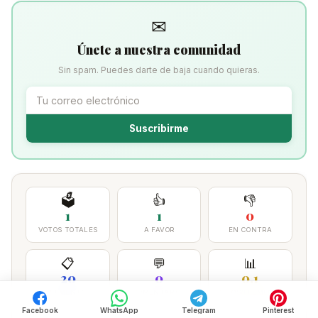
✉
Únete a nuestra comunidad
Sin spam. Puedes darte de baja cuando quieras.
Suscribirme
🗳️
👍
👎
1
1
0
VOTOS TOTALES
A FAVOR
EN CONTRA
📋
💬
📊
20
0
0.1
ELEMENTOS
COMENTARIOS
VOTOS/ELEMENTO
Facebook
WhatsApp
Telegram
Pinterest