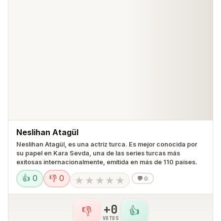
Neslihan Atagül
Neslihan Atagül, es una actriz turca. Es mejor conocida por
su papel en Kara Sevda​, una de las series turcas más
exitosas internacionalmente, emitida en más de 110 países.
👍 0
👎 0
★
★
★
★
★
💬
0
+0
👎
👍
VOTOS