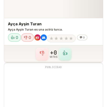
Ayça Ayşin Turan
Ayça Ayşin Turan es una actriz turca.
👍 0
👎 0
📸
👥
★
★
★
★
★
💬
0
+0
👎
👍
VOTOS
PUBLICIDAD