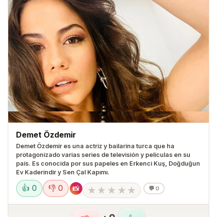
Demet Özdemir
Demet Özdemir es una actriz y bailarina turca que ha
protagonizado varias series de televisión y películas en su
país. Es conocida por sus papeles en Erkenci Kuş, Doğduğun
Ev Kaderindir y Sen Çal Kapımı.
👍 0
👎 0
📸
★
★
★
★
★
💬
0