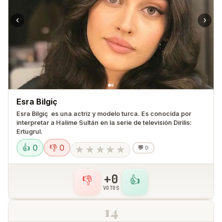
‹
›
Esra Bilgiç
Esra Bilgiç ​ es una actriz y modelo turca. Es conocida por
interpretar a Halime Sultán en la serie de televisión Dirilis:
Ertugrul.​​​​​​
👍 0
👎 0
★
★
★
★
★
💬
0
+0
👎
👍
VOTOS
14