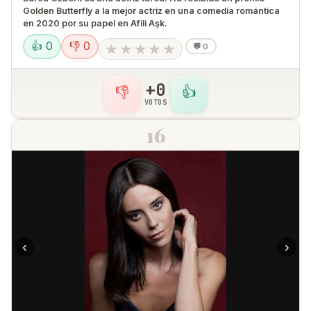
Golden Butterfly a la mejor actriz en una comedia romántica
en 2020 por su papel en Afili Aşk.
👍 0
👎 0
★
★
★
★
★
💬
0
+0
👎
👍
VOTOS
16
‹
›