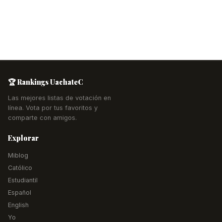
🏆 Rankings UachateC
Las mejores listas de votación en
línea. Vota por tus favoritos y
comparte con amigos.
Explorar
Miblog
Católico
Estudiantil
Español
English
Yo