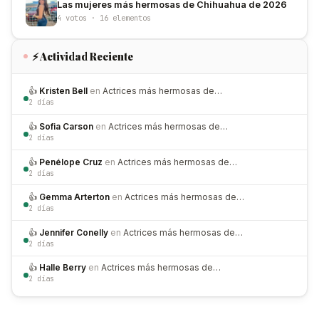
Las mujeres más hermosas de Chihuahua de 2026
4 votos · 16 elementos
⚡ Actividad Reciente
👍
Kristen Bell
en
Actrices más hermosas de…
2 días
👍
Sofia Carson
en
Actrices más hermosas de…
2 días
👍
Penélope Cruz
en
Actrices más hermosas de…
2 días
👍
Gemma Arterton
en
Actrices más hermosas de…
2 días
👍
Jennifer Conelly
en
Actrices más hermosas de…
2 días
👍
Halle Berry
en
Actrices más hermosas de…
2 días