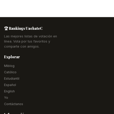
🏆 Rankings UachateC
Las mejores listas de votación en
línea. Vota por tus favoritos y
comparte con amigos.
Explorar
Miblog
Católico
Estudiantil
Español
English
Yo
Contáctanos