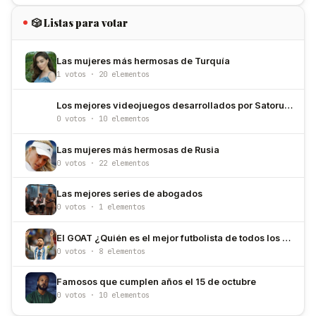
🎲 Listas para votar
Las mujeres más hermosas de Turquía
1 votos · 20 elementos
Los mejores videojuegos desarrollados por Satoru Iwata
0 votos · 10 elementos
Las mujeres más hermosas de Rusia
0 votos · 22 elementos
Las mejores series de abogados
0 votos · 1 elementos
El GOAT ¿Quién es el mejor futbolista de todos los tiempos?
0 votos · 8 elementos
Famosos que cumplen años el 15 de octubre
0 votos · 10 elementos