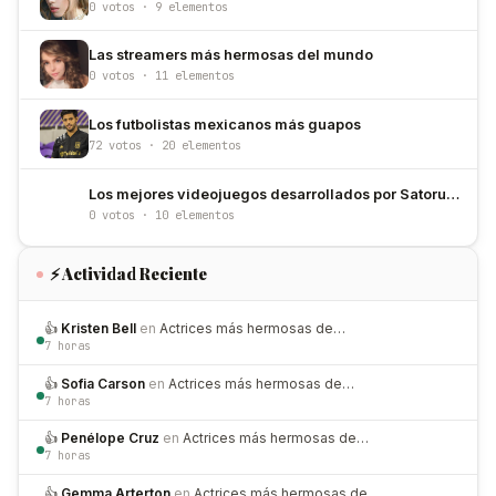
0 votos · 9 elementos
Las streamers más hermosas del mundo
0 votos · 11 elementos
Los futbolistas mexicanos más guapos
72 votos · 20 elementos
Los mejores videojuegos desarrollados por Satoru Iwata
0 votos · 10 elementos
⚡ Actividad Reciente
👍
Kristen Bell
en
Actrices más hermosas de…
7 horas
👍
Sofia Carson
en
Actrices más hermosas de…
7 horas
👍
Penélope Cruz
en
Actrices más hermosas de…
7 horas
👍
Gemma Arterton
en
Actrices más hermosas de…