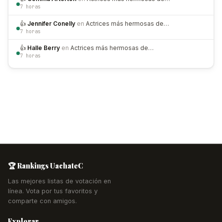
7 horas
👍
Jennifer Conelly
en
Actrices más hermosas de…
7 horas
👍
Halle Berry
en
Actrices más hermosas de…
7 horas
🏆 Rankings UachateC
Las mejores listas de votación en
línea. Vota por tus favoritos y
comparte con amigos.
Explorar