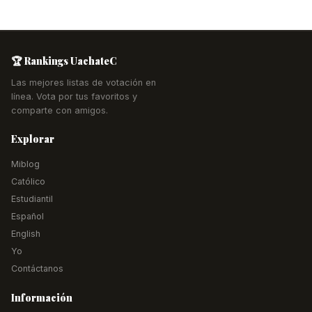
🏆 Rankings UachateC
Las mejores listas de votación en
línea. Vota por tus favoritos y
comparte con amigos.
Explorar
Miblog
Católico
Estudiantil
Español
English
Yo
Contáctanos
Información