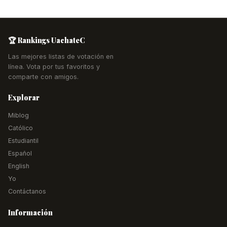
🏆 Rankings UachateC
Las mejores listas de votación en
línea. Vota por tus favoritos y
comparte con amigos.
Explorar
Miblog
Católico
Estudiantil
Español
English
Yo
Contáctanos
Información