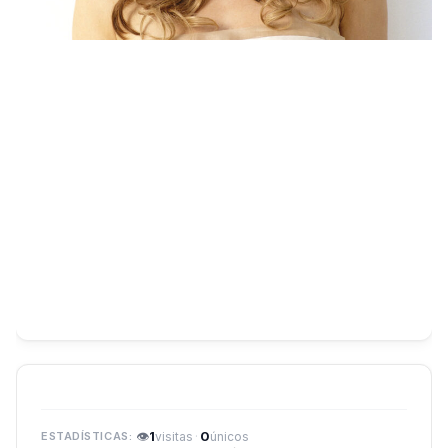
👁
1
·
0
visitas
únicos