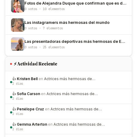
Fotos de Alejandra Duque que confirman que es de las más bellas de Colombia
0 votos · 10 elementos
Las instagramers más hermosas del mundo
0 votos · 7 elementos
Las presentadoras deportivas más hermosas de Estados Unidos
0 votos · 25 elementos
⚡ Actividad Reciente
👍
Kristen Bell
en
Actrices más hermosas de…
2 días
👍
Sofia Carson
en
Actrices más hermosas de…
2 días
👍
Penélope Cruz
en
Actrices más hermosas de…
2 días
👍
Gemma Arterton
en
Actrices más hermosas de…
2 días