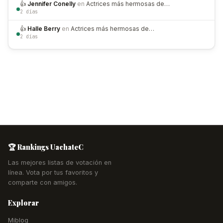
👍
Jennifer Conelly
en
Actrices más hermosas de…
2 días
👍
Halle Berry
en
Actrices más hermosas de…
2 días
🏆 Rankings UachateC
Las mejores listas de votación en
línea. Vota por tus favoritos y
comparte con amigos.
Explorar
Miblog