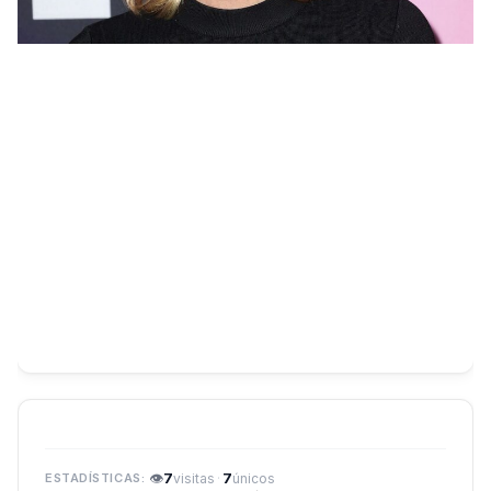
👁
7
·
7
visitas
únicos