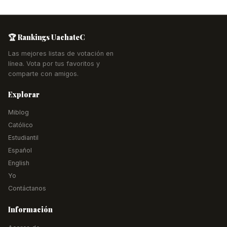
🏆 Rankings UachateC
Las mejores listas de votación en
línea. Vota por tus favoritos y
comparte con amigos.
Explorar
Miblog
Católico
Estudiantil
Español
English
Yo
Contáctanos
Información