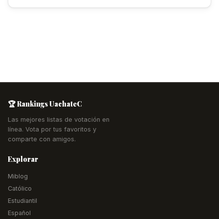
🏆 Rankings UachateC
Las mejores listas de votación en
línea. Vota por tus favoritos y
comparte con amigos.
Explorar
Miblog
Católico
Estudiantil
Español