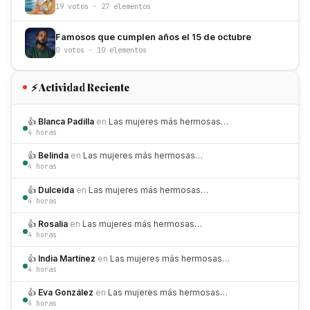
19 votos · 27 elementos
Famosos que cumplen años el 15 de octubre
0 votos · 10 elementos
⚡ Actividad Reciente
👍
Blanca Padilla
en
Las mujeres más hermosas…
4 horas
👍
Belinda
en
Las mujeres más hermosas…
4 horas
👍
Dulceida
en
Las mujeres más hermosas…
4 horas
👍
Rosalia
en
Las mujeres más hermosas…
4 horas
👍
India Martínez
en
Las mujeres más hermosas…
4 horas
👍
Eva González
en
Las mujeres más hermosas…
4 horas