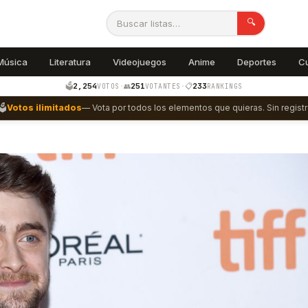
🔍
Música
Literatura
Videojuegos
Anime
Deportes
C
2,254
251
233
🗳️
·
👥
·
📋
VOTOS
VOTANTES
RANKINGS
🗳️
Votos ilimitados
— Vota por todos los elementos que quieras. Sin registr