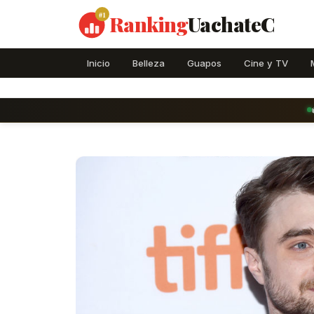
#1
Ranking
UachateC
Inicio
Belleza
Guapos
Cine y TV