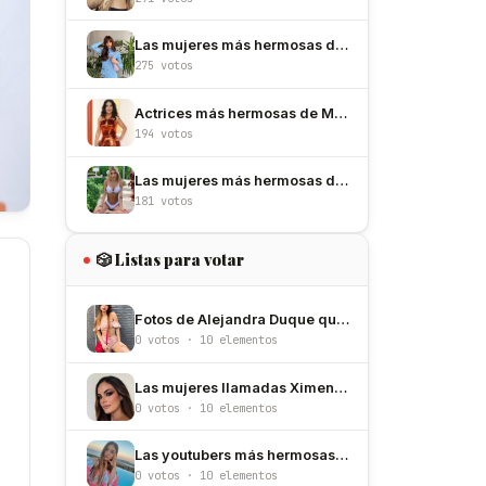
Las mujeres más hermosas de España
275 votos
Actrices más hermosas de México
194 votos
Las mujeres más hermosas de Argentina
181 votos
🎲 Listas para votar
Fotos de Alejandra Duque que confirman que es de las más bellas de Colombia
0 votos · 10 elementos
Las mujeres llamadas Ximena más hermosas
0 votos · 10 elementos
Las youtubers más hermosas de Alemania
0 votos · 10 elementos