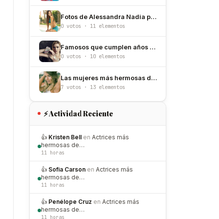
Fotos de Alessandra Nadia para que conozcas a esta hermosa modelo
0 votos · 11 elementos
Famosos que cumplen años el 17 de mayo
0 votos · 10 elementos
Las mujeres más hermosas de Uruguay
7 votos · 13 elementos
⚡ Actividad Reciente
👍
Kristen Bell
en
Actrices más
hermosas de…
11 horas
👍
Sofia Carson
en
Actrices más
hermosas de…
11 horas
👍
Penélope Cruz
en
Actrices más
hermosas de…
11 horas