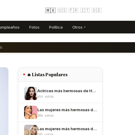
🇲🇽
🇺🇸
🇫🇷
🇮🇹
🇩🇪
umpleaños
Fotos
Política
Otros
▾
o.
🔥 Listas Populares
Actrices más hermosas de Hollywood
454 votos
Las mujeres más hermosas de México
306 votos
Las mujeres más hermosas de Colombia
291 votos