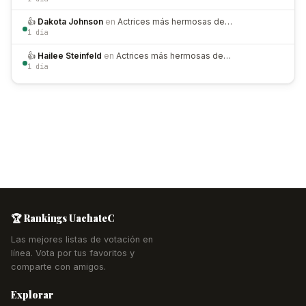
👍
Dakota Johnson
en
Actrices más hermosas de…
1 día
👍
Hailee Steinfeld
en
Actrices más hermosas de…
1 día
🏆 Rankings UachateC
Las mejores listas de votación en
línea. Vota por tus favoritos y
comparte con amigos.
Explorar