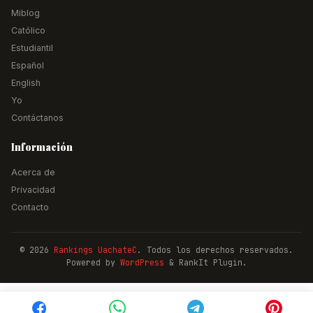
Miblog
Católico
Estudiantil
Español
English
Yo
Contáctanos
Información
Acerca de
Privacidad
Contacto
© 2026
Rankings UachateC
. Todos los derechos reservados.
Powered by
WordPress
& RankIt Plugin.