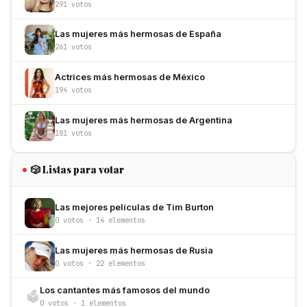
291 votos
Las mujeres más hermosas de España
261 votos
Actrices más hermosas de México
194 votos
Las mujeres más hermosas de Argentina
181 votos
🎲 Listas para votar
Las mejores películas de Tim Burton
0 votos · 14 elementos
Las mujeres más hermosas de Rusia
0 votos · 22 elementos
Los cantantes más famosos del mundo
🗳️
0 votos · 1 elementos