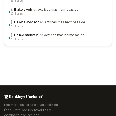
23 horas
👍
Blake Lively
en
Actrices más hermosas de…
23 horas
👍
Dakota Johnson
en
Actrices más hermosas de…
23 horas
👍
Hailee Steinfeld
en
Actrices más hermosas de…
23 horas
🏆 Rankings UachateC
Las mejores listas de votación en
línea. Vota por tus favoritos y
comparte con amigos.