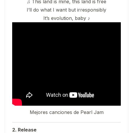
♫ This land is mine, this land is free
I’ll do what I want but irresponsibly
It’s evolution, baby ♪
Mejores canciones de Pearl Jam
2. Release