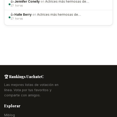
👍
Jennifer Conelly
en
Actrices más hermosas de…
17 horas
👍
Halle Berry
en
Actrices más hermosas de…
17 horas
🏆 Rankings UachateC
Las mejores listas de votación en
línea. Vota por tus favoritos y
comparte con amigos.
Explorar
Miblog