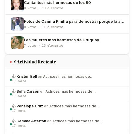
Cantantes más hermosas de los 90
0 votos · 10 elementos
Fotos de Camila Pinilla para demostrar porque la amamos
0 votos · 11 elementos
Las mujeres más hermosas de Uruguay
7 votos · 13 elementos
⚡ Actividad Reciente
👍
Kristen Bell
en
Actrices más hermosas de…
17 horas
👍
Sofia Carson
en
Actrices más hermosas de…
17 horas
👍
Penélope Cruz
en
Actrices más hermosas de…
17 horas
👍
Gemma Arterton
en
Actrices más hermosas de…
17 horas