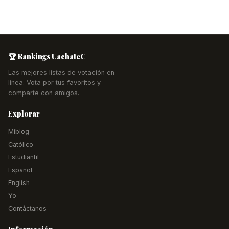
🏆 Rankings UachateC
Las mejores listas de votación en
línea. Vota por tus favoritos y
comparte con amigos.
Explorar
Miblog
Católico
Estudiantil
Español
English
Yo
Contáctanos