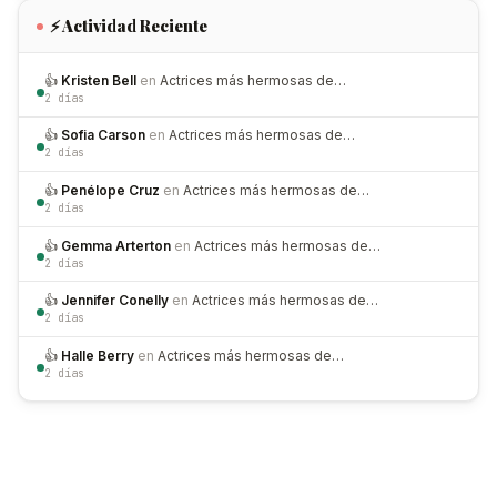
⚡ Actividad Reciente
👍
Kristen Bell
en
Actrices más hermosas de…
2 días
👍
Sofia Carson
en
Actrices más hermosas de…
2 días
👍
Penélope Cruz
en
Actrices más hermosas de…
2 días
👍
Gemma Arterton
en
Actrices más hermosas de…
2 días
👍
Jennifer Conelly
en
Actrices más hermosas de…
2 días
👍
Halle Berry
en
Actrices más hermosas de…
2 días