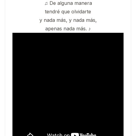
♫ De alguna manera
tendré que olvidarte
y nada más, y nada más,
apenas nada más. ♪