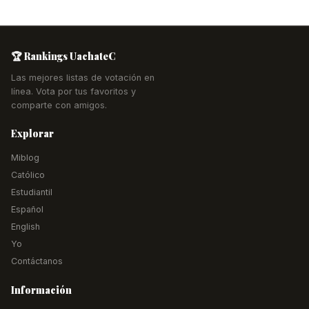
🏆 Rankings UachateC
Las mejores listas de votación en
línea. Vota por tus favoritos y
comparte con amigos.
Explorar
Miblog
Católico
Estudiantil
Español
English
Yo
Contáctanos
Información