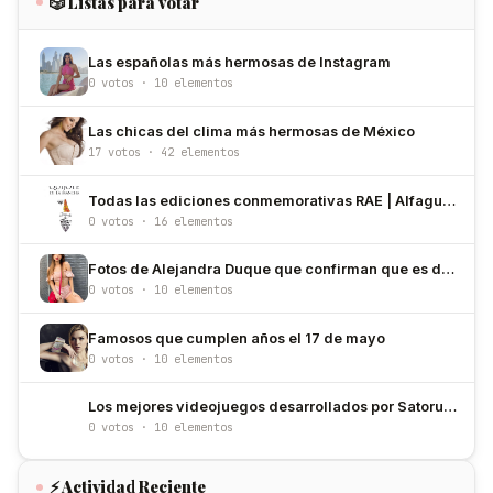
🎲 Listas para votar
Las españolas más hermosas de Instagram
0 votos · 10 elementos
Las chicas del clima más hermosas de México
17 votos · 42 elementos
Todas las ediciones conmemorativas RAE | Alfaguara
0 votos · 16 elementos
Fotos de Alejandra Duque que confirman que es de las más bellas de Colombia
0 votos · 10 elementos
Famosos que cumplen años el 17 de mayo
0 votos · 10 elementos
Los mejores videojuegos desarrollados por Satoru Iwata
0 votos · 10 elementos
⚡ Actividad Reciente