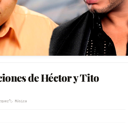
iones de Héctor y Tito
zquez
🏷️ Música