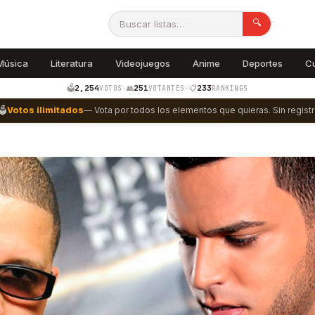
🔍
Música
Literatura
Videojuegos
Anime
Deportes
C
2,254
251
233
🗳️
·
👥
·
📋
VOTOS
VOTANTES
RANKINGS
🗳️
Votos ilimitados
— Vota por todos los elementos que quieras. Sin registr