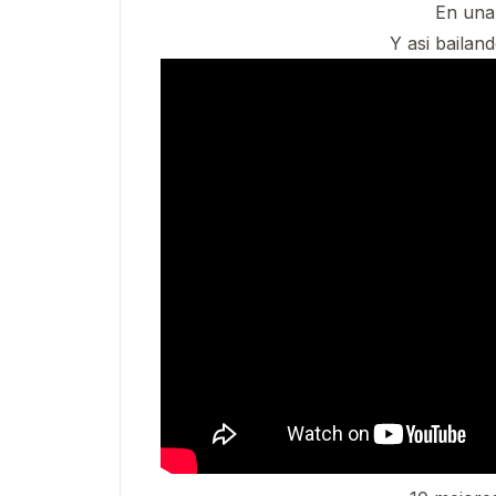
En una
Y asi bailan