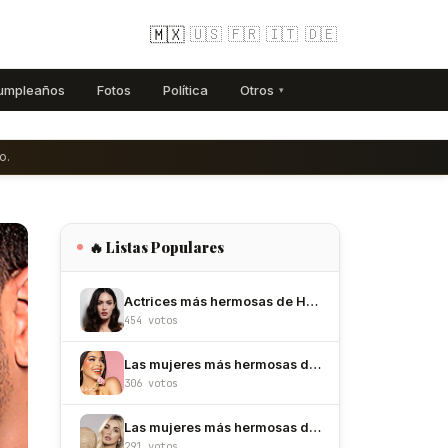
🇲🇽
🇺🇸
🇫🇷
🇮🇹
🇩🇪
umpleaños
Fotos
Política
Otros
▾
o.
🔥 Listas Populares
Actrices más hermosas de Hollywood
454 votos
Las mujeres más hermosas de México
306 votos
Las mujeres más hermosas de Colombia
291 votos