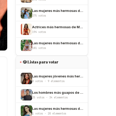
Las mujeres más hermosas de España
275 votos
Actrices más hermosas de México
194 votos
Las mujeres más hermosas de Argentina
181 votos
🎲 Listas para votar
Las mujeres jóvenes más hermosas del mundo (menores de 30 años)
0 votos · 9 elementos
Los hombres más guapos de México
25 votos · 34 elementos
Las mujeres más hermosas de Turquía
1 votos · 20 elementos