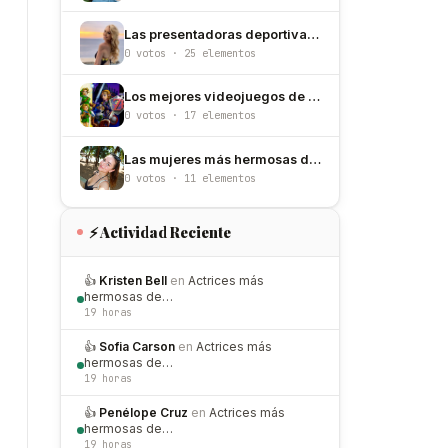
Las presentadoras deportivas más hermosas de Estados Unidos
0 votos · 25 elementos
Los mejores videojuegos de todos los tiempos
0 votos · 17 elementos
Las mujeres más hermosas de Bélgica
0 votos · 11 elementos
⚡ Actividad Reciente
👍
Kristen Bell
en
Actrices más
hermosas de…
19 horas
👍
Sofia Carson
en
Actrices más
hermosas de…
19 horas
👍
Penélope Cruz
en
Actrices más
hermosas de…
19 horas