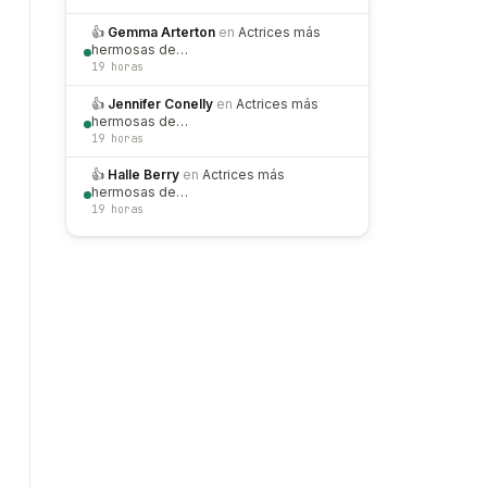
👍
Gemma Arterton
en
Actrices más
hermosas de…
19 horas
👍
Jennifer Conelly
en
Actrices más
hermosas de…
19 horas
👍
Halle Berry
en
Actrices más
hermosas de…
19 horas