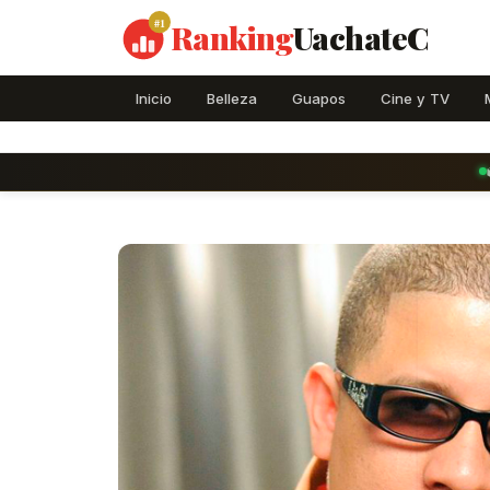
#1
Ranking
UachateC
Inicio
Belleza
Guapos
Cine y TV