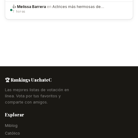
👍
Melissa Barrera
en
Actrices más hermosas de…
7 horas
🏆 Rankings UachateC
Las mejores listas de votación en
línea. Vota por tus favoritos y
comparte con amigos.
Explorar
Miblog
Católico