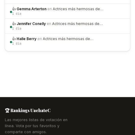
👍
Gemma Arterton
en
Actrices más hermosas de…
1 día
👍
Jennifer Conelly
en
Actrices más hermosas de…
1 día
👍
Halle Berry
en
Actrices más hermosas de…
1 día
🏆 Rankings UachateC
Las mejores listas de votación en
línea. Vota por tus favoritos y
comparte con amigos.